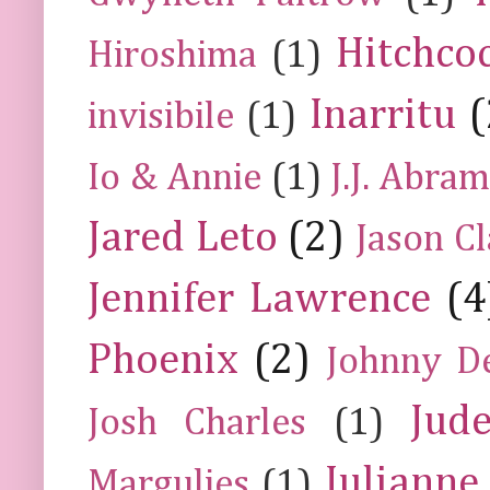
Hitchco
Hiroshima
(1)
Inarritu
(
invisibile
(1)
Io & Annie
(1)
J.J. Abra
Jared Leto
(2)
Jason C
Jennifer Lawrence
(4
Phoenix
(2)
Johnny D
Jud
Josh Charles
(1)
Julianne
Margulies
(1)