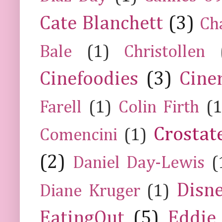
Cate Blanchett
(3)
Ch
Bale
(1)
Christollen
Cinefoodies
(3)
Cine
Farell
(1)
Colin Firth
(1
Crostat
Comencini
(1)
(2)
Daniel Day-Lewis
(
Disn
Diane Kruger
(1)
EatingOut
(5)
Eddie