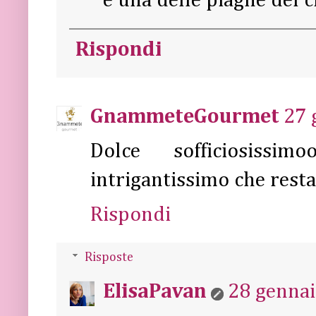
è una delle piaghe del c
Rispondi
GnammeteGourmet
27 
Dolce sofficiosiss
intrigantissimo che resta 
Rispondi
Risposte
ElisaPavan
28 gennai