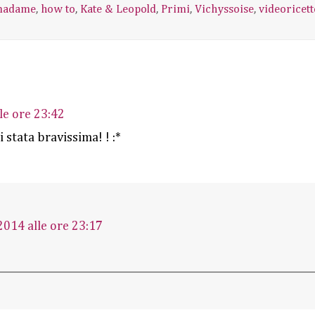
madame
,
how to
,
Kate & Leopold
,
Primi
,
Vichyssoise
,
videoricett
le ore 23:42
 stata bravissima! ! :*
2014 alle ore 23:17