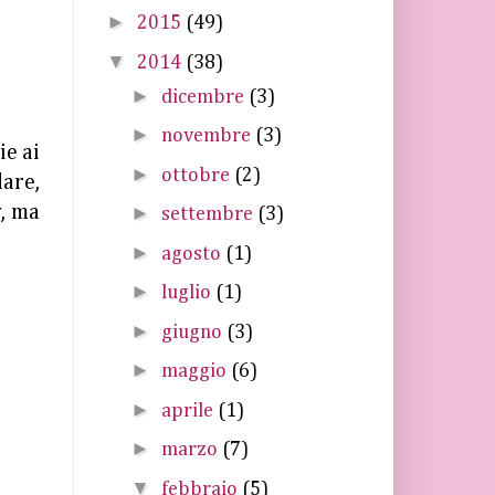
►
2015
(49)
▼
2014
(38)
►
dicembre
(3)
►
novembre
(3)
ie ai
►
ottobre
(2)
are,
v
, ma
►
settembre
(3)
►
agosto
(1)
►
luglio
(1)
►
giugno
(3)
►
maggio
(6)
►
aprile
(1)
►
marzo
(7)
▼
febbraio
(5)