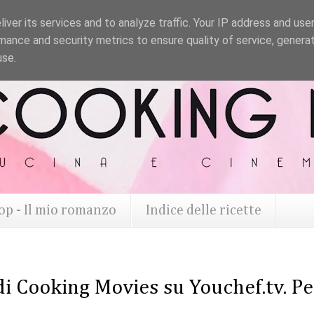
iver its services and to analyze traffic. Your IP address and use
mance and security metrics to ensure quality of service, genera
use.
op - Il mio romanzo
Indice delle ricette
di Cooking Movies su Youchef.tv. Per