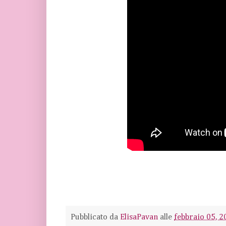
Pubblicato da
ElisaPavan
alle
febbraio 05, 2