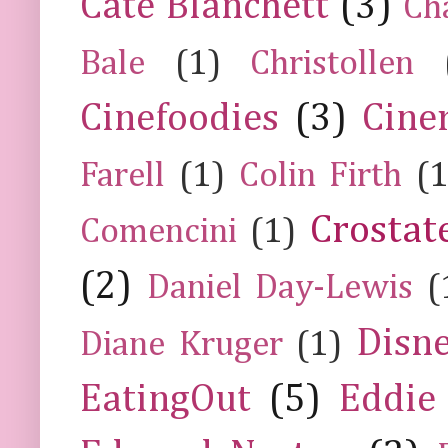
Cate Blanchett
(3)
Ch
Bale
(1)
Christollen
Cinefoodies
(3)
Cine
Farell
(1)
Colin Firth
(1
Crostat
Comencini
(1)
(2)
Daniel Day-Lewis
(
Disn
Diane Kruger
(1)
EatingOut
(5)
Eddie