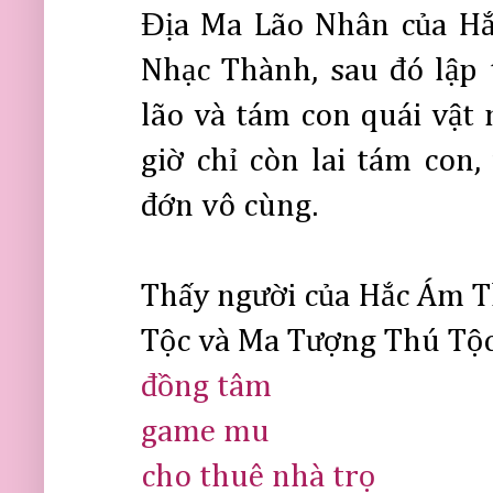
Địa Ma Lão Nhân của H
Nhạc Thành, sau đó lập 
lão và tám con quái vật
giờ chỉ còn lai tám con
đớn vô cùng.
Thấy người của Hắc Ám Th
Tộc và Ma Tượng Thú Tộc 
đồng tâm
game mu
cho thuê nhà trọ