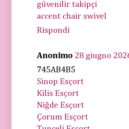
güvenilir takipçi
accent chair swivel
Rispondi
Anonimo
28 giugno 2026
745AB4B5
Sinop Esçort
Kilis Esçort
Niğde Esçort
Çorum Esçort
Tunceli Esçort