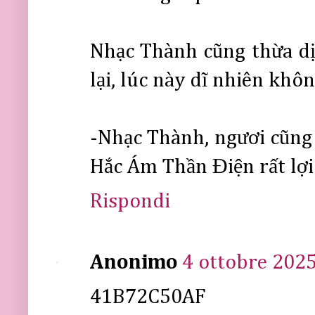
Nhạc Thành cũng thừa d
lại, lúc này dĩ nhiên khôn
-Nhạc Thành, ngươi cũng 
Hắc Ám Thần Điện rất lợi 
Rispondi
Anonimo
4 ottobre 2025
41B72C50AF