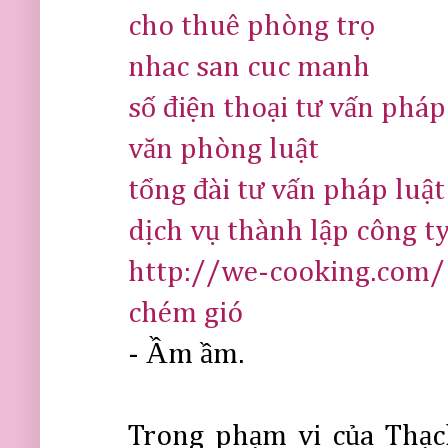
cho thuê phòng trọ
nhac san cuc manh
số điện thoại tư vấn pháp
văn phòng luật
tổng đài tư vấn pháp luật
dịch vụ thành lập công t
http://we-cooking.com/
chém gió
- Ầm ầm.
Trong phạm vi của Thạch