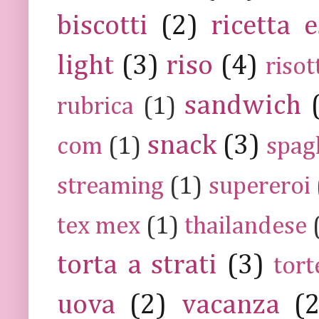
biscotti
(2)
ricetta e
light
(3)
riso
(4)
risot
sandwich
rubrica
(1)
snack
(3)
com
(1)
spag
streaming
(1)
supereroi
tex mex
(1)
thailandese
torta a strati
(3)
tort
uova
(2)
vacanza
(