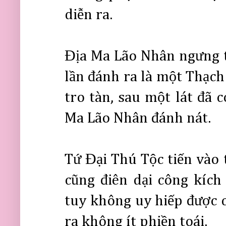
diễn ra.
Địa Ma Lão Nhân ngưng t
lần đánh ra là một Thạch
tro tàn, sau một lát đã 
Ma Lão Nhân đánh nát.
Tứ Đại Thú Tộc tiến vào 
cũng điên dại công kích
tuy không uy hiếp được 
ra không ít phiền toái.