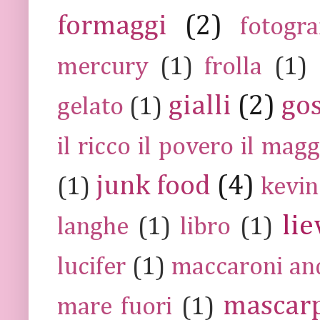
formaggi
(2)
fotogra
mercury
(1)
frolla
(1)
gialli
(2)
go
gelato
(1)
il ricco il povero il ma
junk food
(4)
(1)
kevin
lie
langhe
(1)
libro
(1)
lucifer
(1)
maccaroni an
mascar
mare fuori
(1)