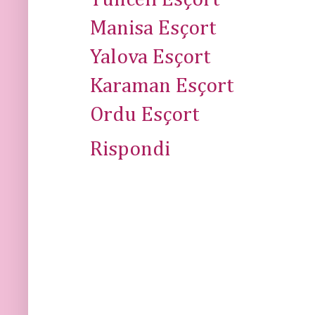
Manisa Esçort
Yalova Esçort
Karaman Esçort
Ordu Esçort
Rispondi