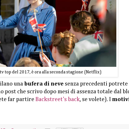
tv top del 2017, è ora alla seconda stagione (Netflix)
Milano una
bufera di neve
senza precedenti potrete
mo post che scrivo dopo mesi di assenza totale dal bl
tete far partire
Backstreet's back
, se volete). I
motiv