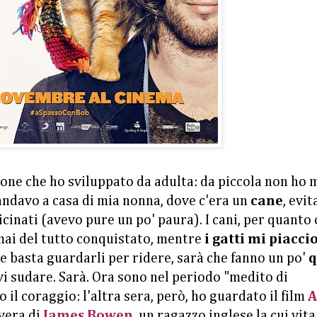
sione che ho sviluppato da adulta: da piccola non ho 
 andavo a casa di mia nonna, dove c'era un
cane
, evi
inati (avevo pure un po' paura). I cani, per quanto 
mai del tutto conquistato, mentre
i gatti mi piacci
e basta guardarli per ridere, sarà che fanno un po'
q
evi sudare. Sarà. Ora sono nel periodo "medito di
il coraggio: l'altra sera, però, ho guardato il film
A
 vera di
James Bowen
, un ragazzo inglese la cui vita