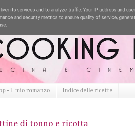
iver its services and to analyze traffic. Your IP address and use
mance and security metrics to ensure quality of service, genera
use.
op - Il mio romanzo
Indice delle ricette
tine di tonno e ricotta