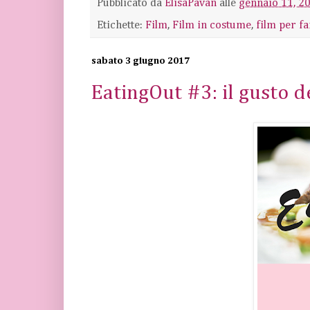
Pubblicato da
ElisaPavan
alle
gennaio 11, 2
Etichette:
Film
,
Film in costume
,
film per f
sabato 3 giugno 2017
EatingOut #3: il gusto d