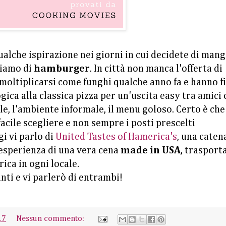
ualche ispirazione nei giorni in cui decidete di mang
liamo di
hamburger
. In città non manca l'offerta di
 moltiplicarsi come funghi qualche anno fa e hanno f
gica alla classica pizza per un'uscita easy tra amici 
ile, l'ambiente informale, il menu goloso. Certo è che
facile scegliere e non sempre i posti prescelti
i vi parlo di
United Tastes of Hamerica's
, una caten
'esperienza di una vera cena
made in USA
, trasport
rica in ogni locale.
nti e vi parlerò di entrambi!
17
Nessun commento: