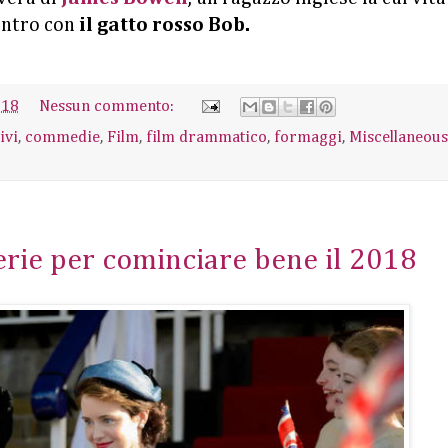
ontro con
il gatto rosso Bob.
018
Nessun commento:
ivi
,
commedie
,
Film
,
film drammatico
,
formaggi
,
Miscellaneous
serie per cominciare bene il 2018