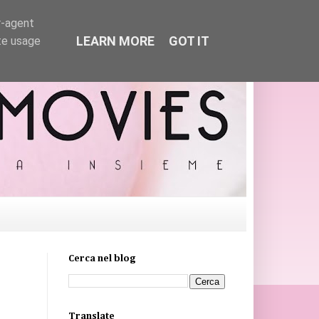
r-agent
LEARN MORE
GOT IT
te usage
Cerca nel blog
Translate