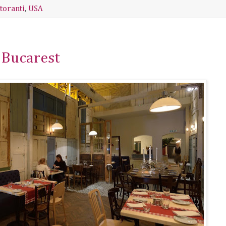
storanti
,
USA
a Bucarest