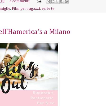
018
2 commenti:
amiglie
,
Film per ragazzi
,
serie tv
ell'Hamerica's a Milano