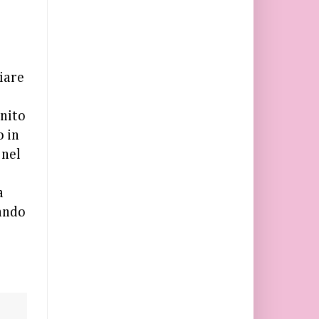
iare
inito
o in
 nel
a
ando