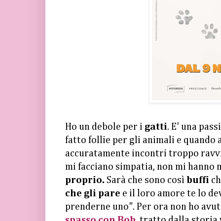
Ho un debole per i
gatti
. E' una pas
fatto follie per gli animali e quando
accuratamente incontri troppo ravvic
mi facciano simpatia, non mi hanno 
proprio.
Sarà che sono così
buffi
ch
che gli pare
e il loro amore te lo d
prenderne uno". Per ora non ho avuto 
spasso con Bob
, tratto dalla storia