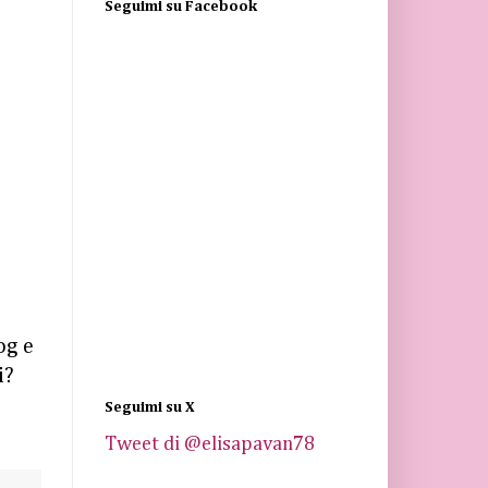
Seguimi su Facebook
og e
i
?
Seguimi su X
Tweet di @elisapavan78