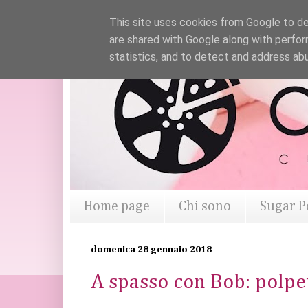
This site uses cookies from Google to del
are shared with Google along with perfor
statistics, and to detect and address ab
Home page
Chi sono
Sugar P
domenica 28 gennaio 2018
A spasso con Bob: polpet