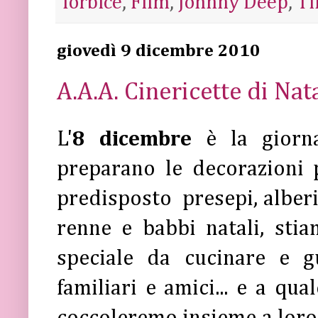
forbice
,
Film
,
Johnny Deep
,
Ti
giovedì 9 dicembre 2010
A.A.A. Cinericette di Nat
L'
8 dicembre
è la giorna
preparano le decorazioni 
predisposto presepi, alberi,
renne e babbi natali, sti
speciale da cucinare e g
familiari e amici... e a qua