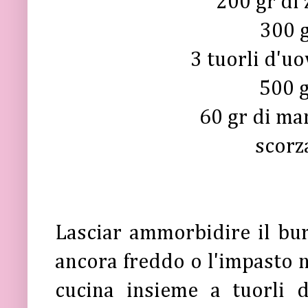
200 gr di 
300 g
3 tuorli d'uo
500 g
60 gr di ma
scorz
Lasciar ammorbidire il bu
ancora freddo o l'impasto n
cucina insieme a tuorli d