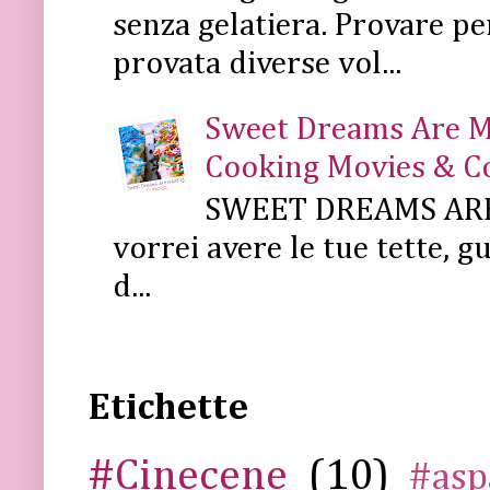
senza gelatiera. Provare pe
provata diverse vol...
Sweet Dreams Are Mad
Cooking Movies & C
SWEET DREAMS ARE 
vorrei avere le tue tette, g
d...
Etichette
#Cinecene
(10)
#asp