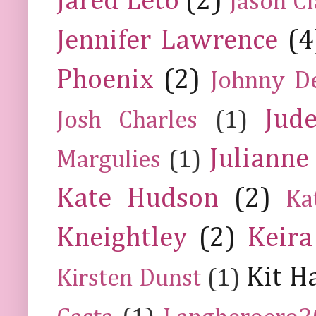
Jared Leto
(2)
Jason C
Jennifer Lawrence
(4
Phoenix
(2)
Johnny D
Jud
Josh Charles
(1)
Julianne
Margulies
(1)
Kate Hudson
(2)
Ka
Kneightley
(2)
Keira
Kit H
Kirsten Dunst
(1)