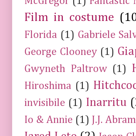
McGregor
(1)
Fantastic
Film in costume
(1
Florida
(1)
Gabriele Sal
Gia
George Clooney
(1)
Gwyneth Paltrow
(1)
Hitchco
Hiroshima
(1)
Inarritu
(
invisibile
(1)
Io & Annie
(1)
J.J. Abra