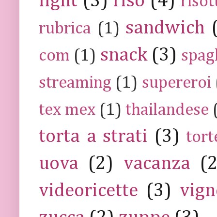
light
(3)
riso
(4)
risot
sandwich
rubrica
(1)
snack
(3)
com
(1)
spag
streaming
(1)
supereroi
tex mex
(1)
thailandese
torta a strati
(3)
tort
uova
(2)
vacanza
(
videoricette
(3)
vign