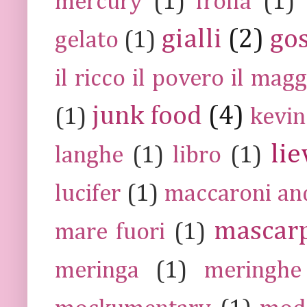
mercury
(1)
frolla
(1)
gialli
(2)
go
gelato
(1)
il ricco il povero il ma
junk food
(4)
(1)
kevin
lie
langhe
(1)
libro
(1)
lucifer
(1)
maccaroni an
mascar
mare fuori
(1)
meringa
(1)
meringhe