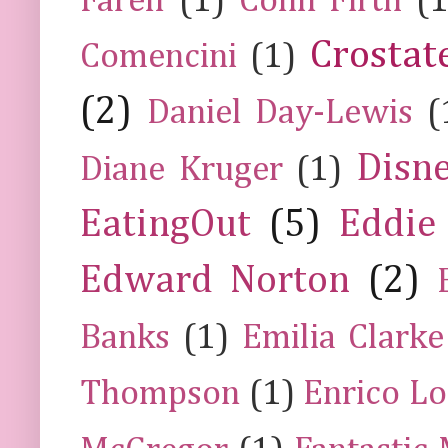
Farell
(1)
Colin Firth
(1
Crostat
Comencini
(1)
(2)
Daniel Day-Lewis
(
Disn
Diane Kruger
(1)
EatingOut
(5)
Eddie
Edward Norton
(2)
Banks
(1)
Emilia Clarke
Thompson
(1)
Enrico Lo