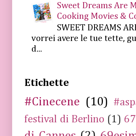
Sweet Dreams Are Mad
Cooking Movies & C
SWEET DREAMS ARE 
vorrei avere le tue tette, g
d...
Etichette
#Cinecene
(10)
#asp
festival di Berlino
(1)
67
di Cannes
(2)
69esim