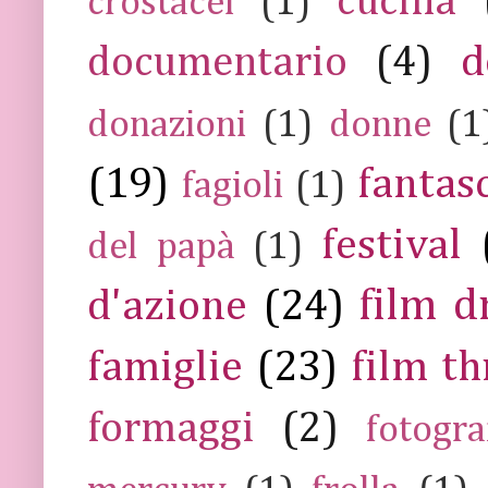
cucina
crostacei
(1)
documentario
(4)
d
donazioni
(1)
donne
(1
(19)
fantas
fagioli
(1)
festival
del papà
(1)
film 
d'azione
(24)
famiglie
(23)
film th
formaggi
(2)
fotogra