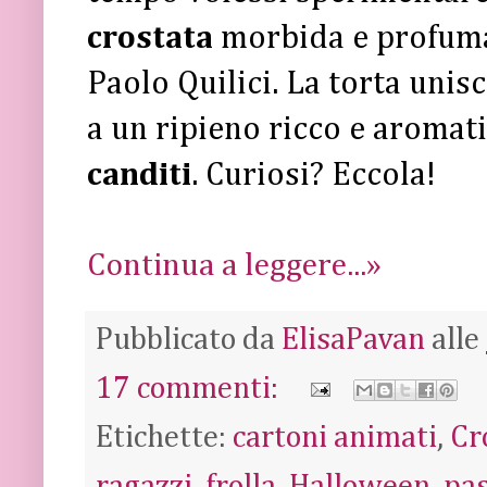
crostata
morbida e profumat
Paolo Quilici. La torta unisc
a un ripieno ricco e aromat
canditi
. Curiosi? Eccola!
Continua a leggere...»
Pubblicato da
ElisaPavan
alle
17 commenti:
Etichette:
cartoni animati
,
Cr
ragazzi
,
frolla
,
Halloween
,
pas