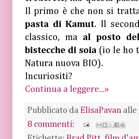
Il primo è che non si tratt
pasta di Kamut
. Il secon
classico, ma
al posto de
bistecche di soia
(io le ho
Natura nuova BIO).
Incuriositi?
Continua a leggere...»
Pubblicato da
ElisaPavan
alle
8 commenti:
Etichette:
Brad Pitt
,
film d'a