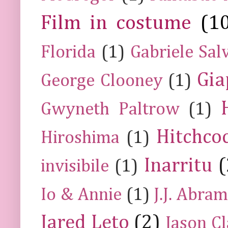
Film in costume
(1
Florida
(1)
Gabriele Sal
Gia
George Clooney
(1)
Gwyneth Paltrow
(1)
Hitchco
Hiroshima
(1)
Inarritu
(
invisibile
(1)
Io & Annie
(1)
J.J. Abra
Jared Leto
(2)
Jason C