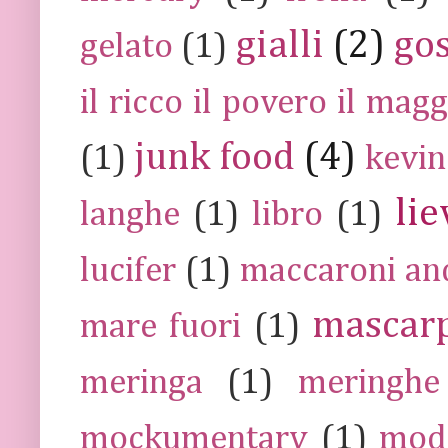
gialli
(2)
go
gelato
(1)
il ricco il povero il ma
junk food
(4)
(1)
kevin
lie
langhe
(1)
libro
(1)
lucifer
(1)
maccaroni an
mascar
mare fuori
(1)
meringa
(1)
meringhe
mockumentary
(1)
mod