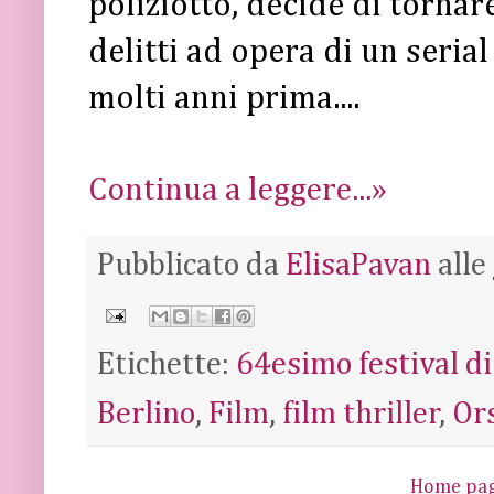
poliziotto, decide di tornar
delitti ad opera di un serial
molti anni prima....
Continua a leggere...»
Pubblicato da
ElisaPavan
alle
Etichette:
64esimo festival di
Berlino
,
Film
,
film thriller
,
Or
Home pa