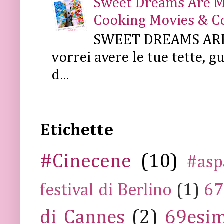
Sweet Dreams Are Mad
Cooking Movies & C
SWEET DREAMS ARE 
vorrei avere le tue tette, g
d...
Etichette
#Cinecene
(10)
#asp
festival di Berlino
(1)
67
di Cannes
(2)
69esim