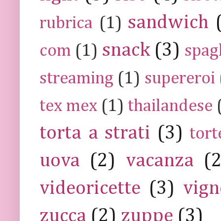
sandwich
rubrica
(1)
snack
(3)
com
(1)
spag
streaming
(1)
supereroi
tex mex
(1)
thailandese
torta a strati
(3)
tort
uova
(2)
vacanza
(
videoricette
(3)
vign
zucca
(2)
zuppe
(3)