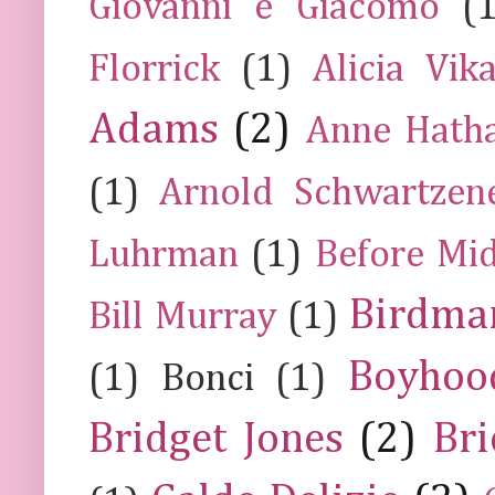
Giovanni e Giacomo
(
Florrick
(1)
Alicia Vik
Adams
(2)
Anne Hath
(1)
Arnold Schwartzen
Luhrman
(1)
Before Mi
Birdma
Bill Murray
(1)
Boyhoo
(1)
Bonci
(1)
Bridget Jones
(2)
Bri