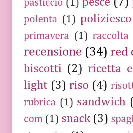
pesce
(7)
pasticcio
(1)
poliziesco
polenta
(1)
primavera
(1)
raccolta
recensione
(34)
red 
biscotti
(2)
ricetta e
light
(3)
riso
(4)
risot
sandwich
rubrica
(1)
snack
(3)
com
(1)
spag