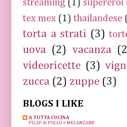
streaming
(1)
supereroi
tex mex
(1)
thailandese
torta a strati
(3)
tort
uova
(2)
vacanza
(
videoricette
(3)
vign
zucca
(2)
zuppe
(3)
BLOGS I LIKE
A TUTTA CUCINA
PILAF di POLLO e MELANZANE