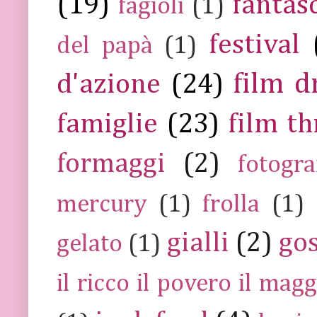
(19)
fantas
fagioli
(1)
festival
del papà
(1)
film 
d'azione
(24)
famiglie
(23)
film th
formaggi
(2)
fotogra
mercury
(1)
frolla
(1)
gialli
(2)
go
gelato
(1)
il ricco il povero il ma