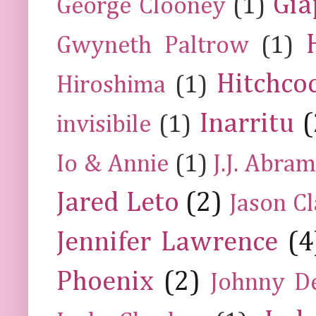
Gia
George Clooney
(1)
Gwyneth Paltrow
(1)
Hitchco
Hiroshima
(1)
Inarritu
(
invisibile
(1)
Io & Annie
(1)
J.J. Abra
Jared Leto
(2)
Jason C
Jennifer Lawrence
(4
Phoenix
(2)
Johnny D