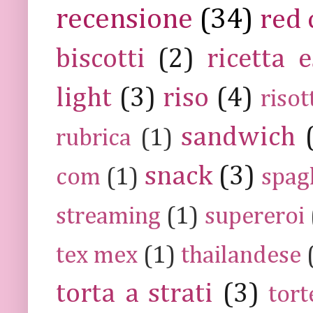
recensione
(34)
red 
biscotti
(2)
ricetta e
light
(3)
riso
(4)
risot
sandwich
rubrica
(1)
snack
(3)
com
(1)
spag
streaming
(1)
supereroi
tex mex
(1)
thailandese
torta a strati
(3)
tort