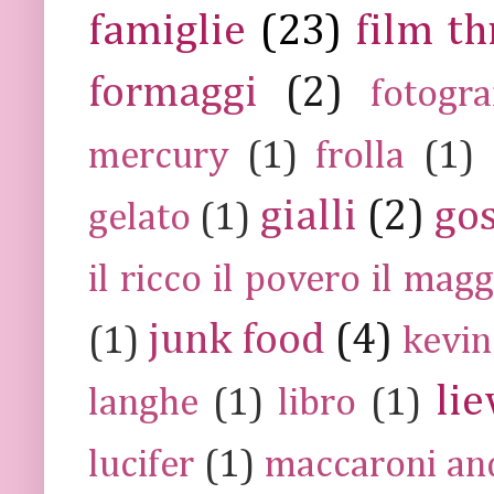
famiglie
(23)
film th
formaggi
(2)
fotogra
mercury
(1)
frolla
(1)
gialli
(2)
go
gelato
(1)
il ricco il povero il ma
junk food
(4)
(1)
kevin
lie
langhe
(1)
libro
(1)
lucifer
(1)
maccaroni an