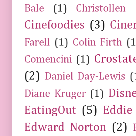
Bale
(1)
Christollen
Cinefoodies
(3)
Cine
Farell
(1)
Colin Firth
(1
Crostat
Comencini
(1)
(2)
Daniel Day-Lewis
(
Disn
Diane Kruger
(1)
EatingOut
(5)
Eddie
Edward Norton
(2)