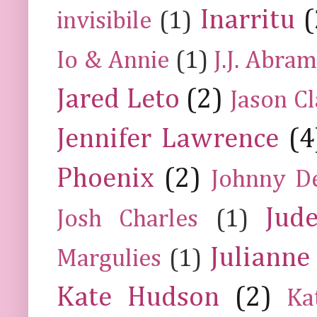
Inarritu
(
invisibile
(1)
Io & Annie
(1)
J.J. Abra
Jared Leto
(2)
Jason C
Jennifer Lawrence
(4
Phoenix
(2)
Johnny D
Jud
Josh Charles
(1)
Julianne
Margulies
(1)
Kate Hudson
(2)
Ka