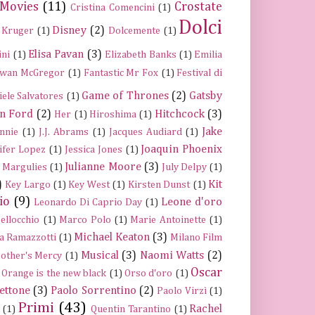
 Movies
(11)
Crostate
Cristina Comencini
(1)
Dolci
Disney
(2)
 Kruger
(1)
Dolcemente
(1)
Elisa Pavan
(3)
ini
(1)
Elizabeth Banks
(1)
Emilia
wan McGregor
(1)
Fantastic Mr Fox
(1)
Festival di
Game of Thrones
(2)
Gatsby
iele Salvatores
(1)
n Ford
(2)
Hitchcock
(3)
Her
(1)
Hiroshima
(1)
Jake
nnie
(1)
J.J. Abrams
(1)
Jacques Audiard
(1)
Joaquin Phoenix
ifer Lopez
(1)
Jessica Jones
(1)
Julianne Moore
(3)
a Margulies
(1)
July Delpy
(1)
)
Kit
Key Largo
(1)
Key West
(1)
Kirsten Dunst
(1)
io
(9)
Leone d'oro
Leonardo Di Caprio Day
(1)
ellocchio
(1)
Marco Polo
(1)
Marie Antoinette
(1)
Michael Keaton
(3)
a Ramazzotti
(1)
Milano Film
Musical
(3)
Naomi Watts
(2)
other's Mercy
(1)
Oscar
Orange is the new black
(1)
Orso d'oro
(1)
ettone
(3)
Paolo Sorrentino
(2)
Paolo Virzì
(1)
Primi
(43)
Rachel
(1)
Quentin Tarantino
(1)