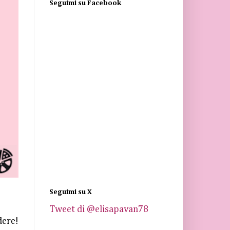
Seguimi su Facebook
Seguimi su X
Tweet di @elisapavan78
dere!