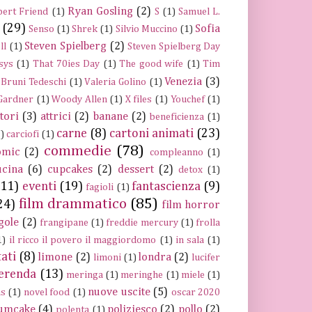
Ryan Gosling
(2)
ert Friend
(1)
S
(1)
Samuel L.
(29)
Sofia
Senso
(1)
Shrek
(1)
Silvio Muccino
(1)
Steven Spielberg
(2)
ll
(1)
Steven Spielberg Day
sys
(1)
That 70ies Day
(1)
The good wife
(1)
Tim
Venezia
(3)
 Bruni Tedeschi
(1)
Valeria Golino
(1)
 Gardner
(1)
Woody Allen
(1)
X files
(1)
Youchef
(1)
ttori
(3)
attrici
(2)
banane
(2)
beneficienza
(1)
carne
(8)
cartoni animati
(23)
)
carciofi
(1)
commedie
(78)
omic
(2)
compleanno
(1)
ucina
(6)
cupcakes
(2)
dessert
(2)
detox
(1)
(11)
eventi
(19)
fantascienza
(9)
fagioli
(1)
film drammatico
(85)
24)
film horror
gole
(2)
frangipane
(1)
freddie mercury
(1)
frolla
1)
il ricco il povero il maggiordomo
(1)
in sala
(1)
tati
(8)
limone
(2)
londra
(2)
limoni
(1)
lucifer
erenda
(13)
meringa
(1)
meringhe
(1)
miele
(1)
nuove uscite
(5)
ns
(1)
novel food
(1)
oscar 2020
umcake
(4)
poliziesco
(2)
pollo
(2)
polenta
(1)