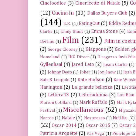
Co
Cinefoodies
(3)
Cinericette di Natale
(5)
(12)
Cucina In
(10)
Dallas Buyers Club
(2)
(144)
EatingOut
(5)
Eddie Redm
E.R.
(1)
Emma Stone
(4)
Clarke
(1)
Emily Blunt
(1)
Emm
Film
(231)
Film in cost
Berlino
(1)
(2)
Giappone
(5)
Golden gl
George Clooney
(1)
Homeland
(1)
ING Direct
(1)
Il ragazzo invisibile
Gyllenhaal
(4)
Jared Leto
(2)
Jason Clarke
(1)
(2)
Johnny Deep
(1)
Joker
(1)
Jon Snow
(1)
Josh B
Kate Hudson
(2)
Kate & Leopold
(1)
Kate Winsle
Harington
(2)
La grande bellezza
(2)
Laetiti
(3)
Lettera43
(2)
Letteradonna
(3)
Lou Blau
Mark Ruffalo
(5)
Marion Cotillard
(1)
Mark Ryla
Miscellaneous
(62)
Festival
(1)
Miyazaki
Natale
(7)
Netflix
(7)
Narcos
(1)
Nespresso
(1)
(22)
Oscar 2014
(2)
Oscar 2015
(7)
Oscar 
Patricia Arquette
(2)
Paz Vega
(1)
Penelope C