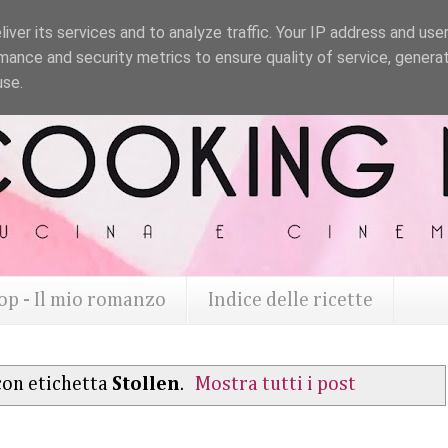
iver its services and to analyze traffic. Your IP address and use
mance and security metrics to ensure quality of service, genera
use.
op - Il mio romanzo
Indice delle ricette
con etichetta
Stollen
.
Mostra tutti i post