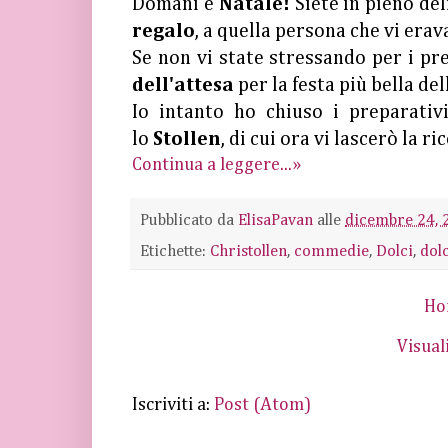
Domani è
Natale!
Siete in pieno de
regalo
, a quella persona che vi erav
Se non vi state stressando per i pr
dell'attesa
per la festa più bella de
Io intanto ho chiuso i preparativ
lo
Stollen
, di cui ora vi lascerò la r
Continua a leggere...»
Pubblicato da
ElisaPavan
alle
dicembre 24, 
Etichette:
Christollen
,
commedie
,
Dolci
,
dolc
Ho
Visual
Iscriviti a:
Post (Atom)