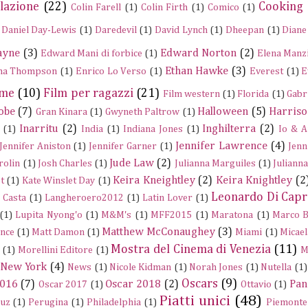
lazione
(22)
Cooking
Colin Farell
(1)
Colin Firth
(1)
Comico
(1)
Daniel Day-Lewis
(1)
Daredevil
(1)
David Lynch
(1)
Dheepan
(1)
Diane
ayne
(3)
Edward Norton
(2)
Edward Mani di forbice
(1)
Elena Manz
Ethan Hawke
(3)
a Thompson
(1)
Enrico Lo Verso
(1)
Everest
(1)
E
ume
(10)
Film per ragazzi
(21)
Film western
(1)
Florida
(1)
Gabr
obe
(7)
Halloween
(5)
Harriso
Gran Kinara
(1)
Gwyneth Paltrow
(1)
Inarritu
(2)
Inghilterra
(2)
(1)
India
(1)
Indiana Jones
(1)
Io & A
Jennifer Lawrence
(4)
Jennifer Aniston
(1)
Jennifer Garner
(1)
Jenn
Jude Law
(2)
rolin
(1)
Josh Charles
(1)
Julianna Marguiles
(1)
Juliann
Keira Kneightley
(2)
Keira Knightley
(2
t
(1)
Kate Winslet Day
(1)
Leonardo Di Capr
a Casta
(1)
Langheroero2012
(1)
Latin Lover
(1)
(1)
Lupita Nyong'o
(1)
M&M's
(1)
MFF2015
(1)
Maratona
(1)
Marco B
Matthew McConaughey
(3)
nce
(1)
Matt Damon
(1)
Miami
(1)
Micael
Mostra del Cinema di Venezia
(11)
(1)
Morellini Editore
(1)
M
New York
(4)
News
(1)
Nicole Kidman
(1)
Norah Jones
(1)
Nutella
(1)
Oscars
(9)
2016
(7)
Oscar 2018
(2)
Pan
Oscar 2017
(1)
Ottavio
(1)
Piatti unici
(48)
ruz
(1)
Perugina
(1)
Philadelphia
(1)
Piemonte