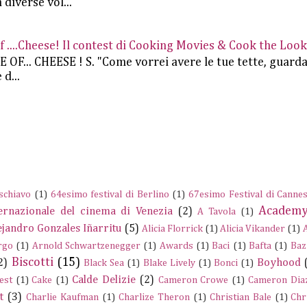
 diverse vol...
....Cheese! Il contest di Cooking Movies & Cook the Look
.. CHEESE ! S. "Come vorrei avere le tue tette, guard
d...
schiavo
(1)
64esimo festival di Berlino
(1)
67esimo Festival di Canne
Academy
ernazionale del cinema di Venezia
(2)
A Tavola
(1)
ejandro Gonzales Iñarritu
(5)
Alicia Florrick
(1)
Alicia Vikander
(1)
rgo
(1)
Arnold Schwartzenegger
(1)
Awards
(1)
Baci
(1)
Bafta
(1)
Baz
Biscotti
(15)
2)
Boyhood
Black Sea
(1)
Blake Lively
(1)
Bonci
(1)
Calde Delizie
(2)
est
(1)
Cake
(1)
Cameron Crowe
(1)
Cameron Dia
t
(3)
Charlie Kaufman
(1)
Charlize Theron
(1)
Christian Bale
(1)
Chr