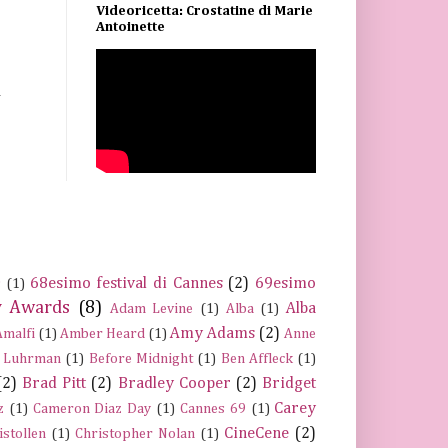
Videoricetta: Crostatine di Marie
Antoinette
a
68esimo festival di Cannes
(2)
69esimo
s
(1)
 Awards
(8)
Alba
Adam Levine
(1)
Alba
(1)
Amy Adams
(2)
Amalfi
(1)
Amber Heard
(1)
Anne
 Luhrman
(1)
Before Midnight
(1)
Ben Affleck
(1)
(2)
Brad Pitt
(2)
Bradley Cooper
(2)
Bridget
Carey
z
(1)
Cameron Diaz Day
(1)
Cannes 69
(1)
CineCene
(2)
istollen
(1)
Christopher Nolan
(1)