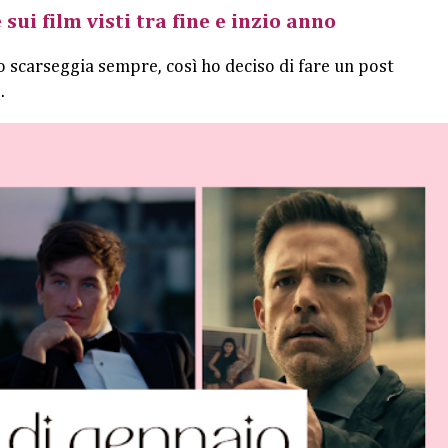
 sui film visti tra fine e inzio anno
o scarseggia sempre, così ho deciso di fare un post
.