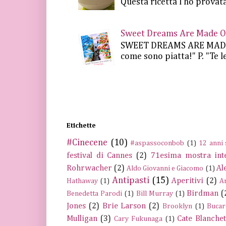
Questa ricetta l'ho provata
Sweet Dreams Are Made Of 
SWEET DREAMS ARE MADE OF.
come sono piatta!" P. "Te le 
Etichette
#Cinecene
(10)
#aspassoconbob
(1)
12 anni 
festival di Cannes
(2)
71esima mostra int
Rohrwacher
(2)
Al
Aldo Giovanni e Giacomo
(1)
Antipasti
(15)
Aperitivi
(2)
Hathaway
(1)
A
Birdman
(
Benedetta Parodi
(1)
Bill Murray
(1)
Jones
(2)
Brie Larson
(2)
Brooklyn
(1)
Bucar
Mulligan
(3)
Cate Blanchet
Cary Fukunaga
(1)