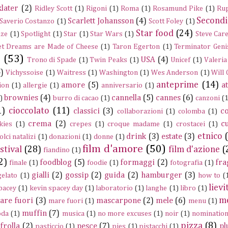
later
(2)
Ridley Scott
(1)
Rigoni
(1)
Roma
(1)
Rosamund Pike
(1)
Rup
Secondi
Scarlett Johansson
(4)
Saverio Costanzo
(1)
Scott Foley
(1)
Star food
(24)
nze
(1)
Spotlight
(1)
Star
(1)
Star Wars
(1)
Steve Care
t Dreams are Made of Cheese
(1)
Taron Egerton
(1)
Terminator Geni
e
(53)
USA
(4)
Trono di Spade
(1)
Twin Peaks
(1)
Unicef
(1)
Valeria
)
Vichyssoise
(1)
Waitress
(1)
Washington
(1)
Wes Anderson
(1)
Will
anteprime
(14)
amore
(5)
a
ion
(1)
allergie
(1)
anniversario
(1)
brownies
(4)
cannella
(5)
cannes
(6)
)
burro di cacao
(1)
canzoni
(1
1)
cioccolato
(11)
classici
(3)
c
collaborazioni
(1)
colomba
(1)
crema
(2)
c
kies
(1)
crepes
(1)
croque madame
(1)
crostacei
(1)
etnico
drink
(3)
estate
(3)
olci natalizi
(1)
donazioni
(1)
donne
(1)
film d'amore
(50)
stival
(28)
film d'azione
(
fiandino
(1)
2)
foodblog
(5)
formaggi
(2)
fra
finale
(1)
foodie
(1)
fotografia
(1)
gialli
(2)
gossip
(2)
guida
(2)
hamburger
(3)
gelato
(1)
how to
(
lievi
pacey
(1)
kevin spacey day
(1)
laboratorio
(1)
langhe
(1)
libro
(1)
m
are fuori
(3)
mascarpone
(2)
mele
(6)
mare fuori
(1)
menu
(1)
muffin
(7)
da
(1)
musica
(1)
no more excuses
(1)
noir
(1)
nominatio
pizza
(8)
frolla
(2)
pesce
(7)
pl
pasticcio
(1)
pies
(1)
pistacchi
(1)