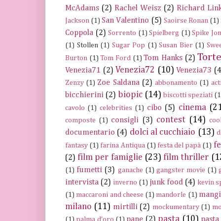
McAdams
(2)
Rachel Weisz
(2)
Richard Link
San Valentino
(5)
Jackson
(1)
Saoirse Ronan
(1)
Coppola
(2)
Sorrento
(1)
Spielberg
(1)
Spike Jo
(1)
Stollen
(1)
Sugar Pop
(1)
Susan Bier
(1)
Swee
Tort
Tom Hanks
(2)
Burton
(1)
Tom Ford
(1)
Venezia72
(10)
Venezia71
(2)
Venezia73
(4
Zoe Saldana
(2)
Zenzy
(1)
abbonamento
(1)
act
biopic
(14)
bicchierini
(2)
biscotti speziati
(1
cinema
(2
cibo
(5)
cavolo
(1)
celebrities
(1)
contest
(14)
consigli
(3)
composte
(1)
coo
dolci al cucchiaio
(13)
documentario
(4)
d
fe
fantasy
(1)
farina Antiqua
(1)
festa del papà
(1)
film per famiglie
(23)
film thriller
(1
(2)
fumetti
(3)
(1)
ganache
(1)
gangster movie
(1)
intervista
(2)
junk food
(4)
inverno
(1)
kevin s
mangi
(1)
maccaroni and cheese
(1)
mandorle
(1)
milano
(11)
mirtilli
(2)
mockumentary
(1)
mo
pasta
(10)
pane
(2)
pasta 
(1)
palma d'oro
(1)