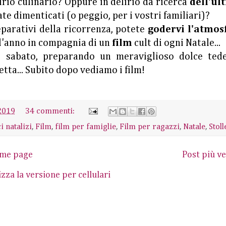
lirio culinario? Oppure in delirio da ricerca
dell'ul
ate dimenticati (o peggio, per i vostri familiari)?
eparativi della ricorrenza, potete
godervi l'atmos
ll'anno in compagnia di un
film
cult di ogni Natale...
i sabato, preparando un meraviglioso dolce tede
icetta... Subito dopo vediamo i film!
2019
34 commenti:
i natalizi
,
Film
,
film per famiglie
,
Film per ragazzi
,
Natale
,
Stoll
me page
Post più ve
izza la versione per cellulari