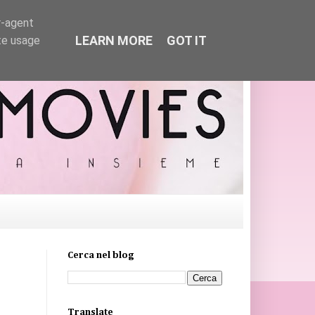
r-agent
LEARN MORE
GOT IT
te usage
Cerca nel blog
Translate