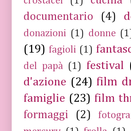
cucina
crostacei
(1)
documentario
(4)
d
donazioni
(1)
donne
(1
(19)
fantas
fagioli
(1)
festival
del papà
(1)
film 
d'azione
(24)
famiglie
(23)
film th
formaggi
(2)
fotogra