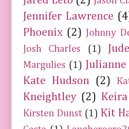
Jared Leto
(2)
Jason C
Jennifer Lawrence
(4
Phoenix
(2)
Johnny D
Jud
Josh Charles
(1)
Julianne
Margulies
(1)
Kate Hudson
(2)
Ka
Kneightley
(2)
Keira
Kit H
Kirsten Dunst
(1)