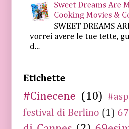
Sweet Dreams Are Mad
Cooking Movies & C
SWEET DREAMS ARE 
vorrei avere le tue tette, g
d...
Etichette
#Cinecene
(10)
#asp
festival di Berlino
(1)
67
di Cannes
(2)
69esim