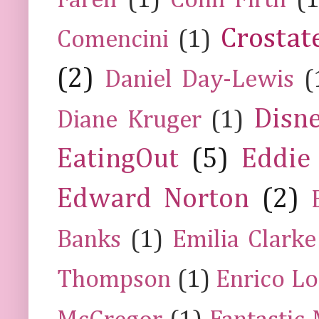
Farell
(1)
Colin Firth
(1
Crostat
Comencini
(1)
(2)
Daniel Day-Lewis
(
Disn
Diane Kruger
(1)
EatingOut
(5)
Eddie
Edward Norton
(2)
Banks
(1)
Emilia Clarke
Thompson
(1)
Enrico Lo