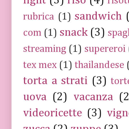
light
(3)
riso
(4)
risot
sandwich
rubrica
(1)
snack
(3)
com
(1)
spag
streaming
(1)
supereroi
tex mex
(1)
thailandese
torta a strati
(3)
tort
uova
(2)
vacanza
(
videoricette
(3)
vign