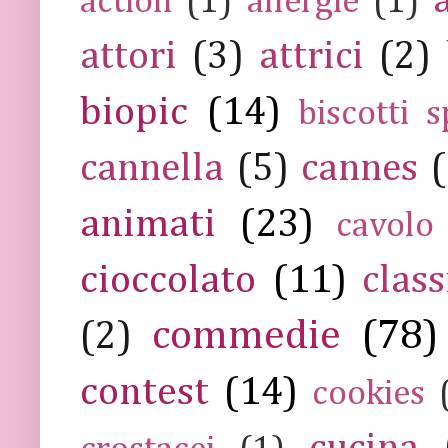
action
(1)
allergie
(1)
attori
(3)
attrici
(2)
biopic
(14)
biscotti s
cannella
(5)
cannes
(
animati
(23)
cavolo
cioccolato
(11)
class
commedie
(78)
(2)
contest
(14)
cookies