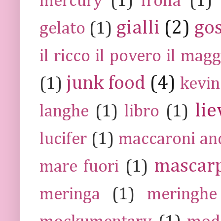
mercury
(1)
frolla
(1)
gialli
(2)
go
gelato
(1)
il ricco il povero il ma
junk food
(4)
(1)
kevin
lie
langhe
(1)
libro
(1)
lucifer
(1)
maccaroni an
mascar
mare fuori
(1)
meringa
(1)
meringhe