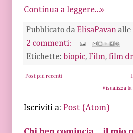
Continua a leggere...»
Pubblicato da
ElisaPavan
alle
2 commenti:
Etichette:
biopic
,
Film
,
film d
Post più recenti
Visualizza la
Iscriviti a:
Post (Atom)
Chi ben comincia... il mio p