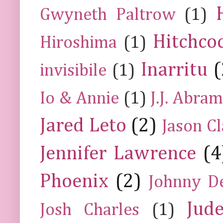
Gwyneth Paltrow
(1)
Hitchco
Hiroshima
(1)
Inarritu
(
invisibile
(1)
Io & Annie
(1)
J.J. Abra
Jared Leto
(2)
Jason C
Jennifer Lawrence
(4
Phoenix
(2)
Johnny D
Jud
Josh Charles
(1)