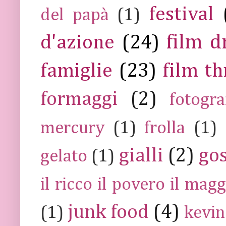
festival
del papà
(1)
film 
d'azione
(24)
famiglie
(23)
film th
formaggi
(2)
fotogra
mercury
(1)
frolla
(1)
gialli
(2)
go
gelato
(1)
il ricco il povero il ma
junk food
(4)
(1)
kevin