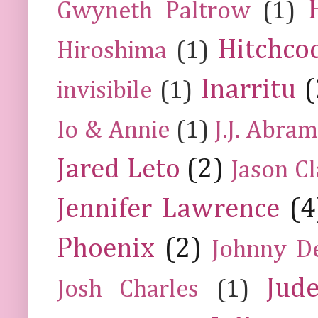
Gwyneth Paltrow
(1)
Hitchco
Hiroshima
(1)
Inarritu
(
invisibile
(1)
Io & Annie
(1)
J.J. Abra
Jared Leto
(2)
Jason C
Jennifer Lawrence
(4
Phoenix
(2)
Johnny D
Jud
Josh Charles
(1)