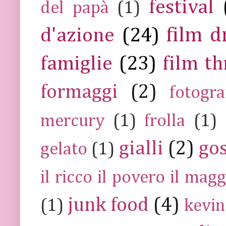
festival
del papà
(1)
film 
d'azione
(24)
famiglie
(23)
film th
formaggi
(2)
fotogra
mercury
(1)
frolla
(1)
gialli
(2)
go
gelato
(1)
il ricco il povero il ma
junk food
(4)
(1)
kevin