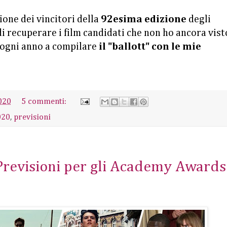
one dei vincitori della
92esima edizione
degli
di recuperare i film candidati che non ho ancora vist
 ogni anno a compilare
il "ballott" con le mie
020
5 commenti:
020
,
previsioni
 Previsioni per gli Academy Awards