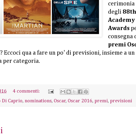
cerimonia
degli
88t
Academy
Awards
pe
consegna 
premi Os
i? Eccoci qua a fare un po' di previsioni, insieme a un
a per categoria.
016
4 commenti:
 Di Caprio
,
nominations
,
Oscar
,
Oscar 2016
,
premi
,
previsioni
i