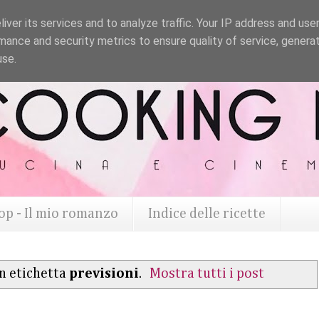
iver its services and to analyze traffic. Your IP address and use
mance and security metrics to ensure quality of service, genera
use.
op - Il mio romanzo
Indice delle ricette
n etichetta
previsioni
.
Mostra tutti i post