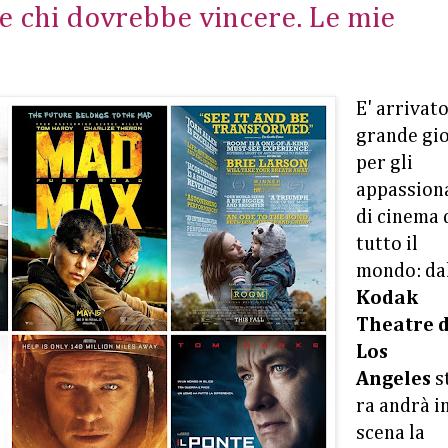
e chi dovrebbe vincere. Le mie
E' arrivato
grande gi
per gli
appassion
di cinema 
tutto il
mondo: da
Kodak
Theatre d
Los
Angeles
s
ra andrà i
scena la