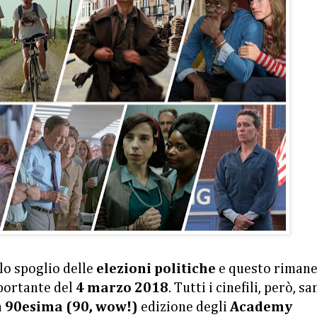
lo spoglio delle
elezioni politiche
e questo riman
portante del
4 marzo 2018
. Tutti i cinefili, però, s
a
90esima (90, wow!)
edizione degli
Academy