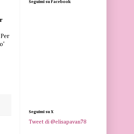
Seguimi su Facebook
r
 Per
o'
Seguimi su X
Tweet di @elisapavan78