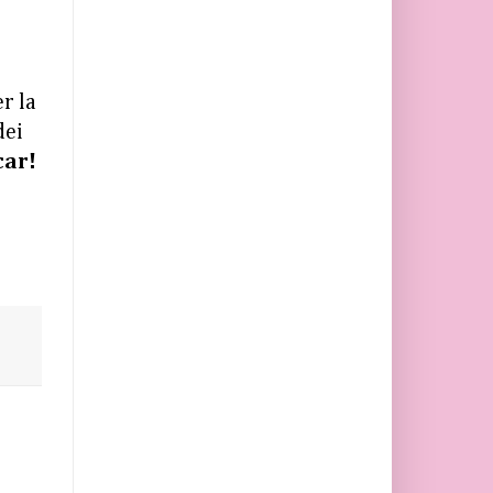
h
r la
dei
car!