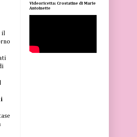
Videoricetta: Crostatine di Marie
Antoinette
 il
orno
ati
di
l
i
tase
n