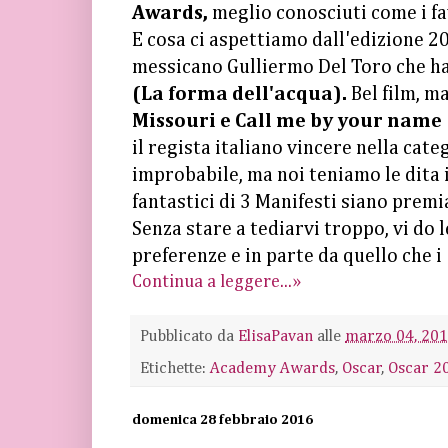
Awards,
meglio conosciuti come i f
E cosa ci aspettiamo dall'edizione 20
messicano Gulliermo Del Toro che h
(La forma dell'acqua).
Bel film, m
Missouri e Call me by your name
il regista italiano vincere nella cate
improbabile, ma noi teniamo le dita 
fantastici di 3 Manifesti siano premia
Senza stare a tediarvi troppo, vi do 
preferenze e in parte da quello che 
Continua a leggere...»
Pubblicato da
ElisaPavan
alle
marzo 04, 20
Etichette:
Academy Awards
,
Oscar
,
Oscar 2
domenica 28 febbraio 2016