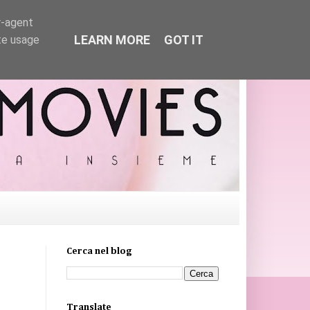
r-agent
LEARN MORE
GOT IT
te usage
Cerca nel blog
Translate