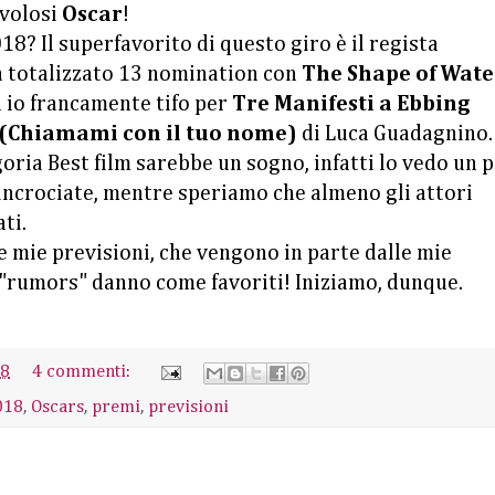
avolosi
Oscar
!
18? Il superfavorito di questo giro è il regista
a totalizzato 13 nomination con
The Shape of Wate
a io francamente tifo per
Tre Manifesti a Ebbing
 (Chiamami con il tuo nome)
di Luca Guadagnino.
goria Best film sarebbe un sogno, infatti lo vedo un p
incrociate, mentre speriamo che almeno gli attori
ti.
le mie previsioni, che vengono in parte dalle mie
i "rumors" danno come favoriti! Iniziamo, dunque.
18
4 commenti:
018
,
Oscars
,
premi
,
previsioni