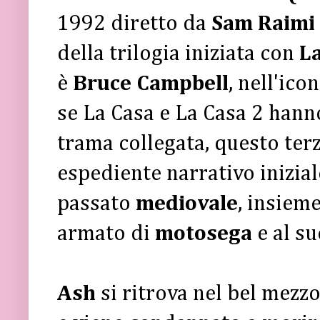
1992 diretto da
Sam Raimi
della trilogia iniziata con
L
è
Bruce Campbell
, nell'ico
se La Casa e La Casa 2 hann
trama collegata, questo terz
espediente narrativo inizial
passato
mediovale
, insiem
armato di
motosega
e al s
Ash
si ritrova nel bel mezzo