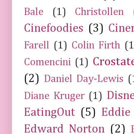
Bale
(1)
Christollen
Cinefoodies
(3)
Cine
Farell
(1)
Colin Firth
(1
Crostat
Comencini
(1)
(2)
Daniel Day-Lewis
(
Disn
Diane Kruger
(1)
EatingOut
(5)
Eddie
Edward Norton
(2)