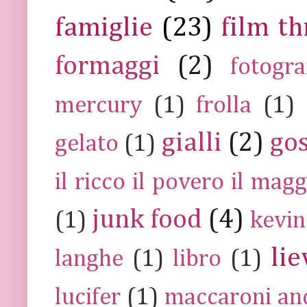
famiglie
(23)
film th
formaggi
(2)
fotogra
mercury
(1)
frolla
(1)
gialli
(2)
go
gelato
(1)
il ricco il povero il ma
junk food
(4)
(1)
kevin
lie
langhe
(1)
libro
(1)
lucifer
(1)
maccaroni an