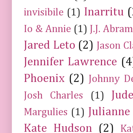
Inarritu
(
invisibile
(1)
Io & Annie
(1)
J.J. Abra
Jared Leto
(2)
Jason C
Jennifer Lawrence
(4
Phoenix
(2)
Johnny D
Jud
Josh Charles
(1)
Julianne
Margulies
(1)
Kate Hudson
(2)
Ka