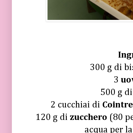
Ing
300 g di bi
3
uo
500 g d
2 cucchiai di
Cointr
120 g di
zucchero
(80 pe
acqua per l