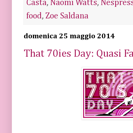
Casta
,
Naomi Watts
,
Nespres
food
,
Zoe Saldana
domenica 25 maggio 2014
That 70ies Day: Quasi F