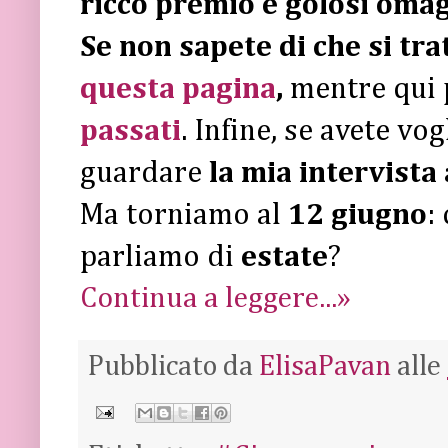
ricco premio e golosi omagg
Se non sapete di che si tra
questa pagina
,
mentre qui 
passati
. Infine, se avete vo
guardare
la mia intervista
Ma torniamo al
12 giugno
:
parliamo di
estate
?
Continua a leggere...»
Pubblicato da
ElisaPavan
alle