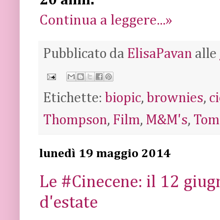
20 anni.
Continua a leggere...»
Pubblicato da
ElisaPavan
alle
Etichette:
biopic
,
brownies
,
c
Thompson
,
Film
,
M&M's
,
Tom
lunedì 19 maggio 2014
Le #Cinecene: il 12 giug
d'estate