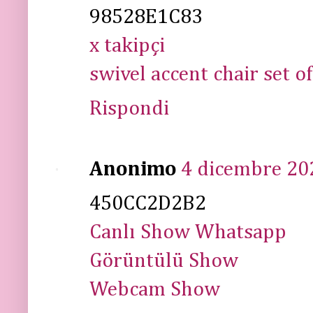
98528E1C83
x takipçi
swivel accent chair set of
Rispondi
Anonimo
4 dicembre 202
450CC2D2B2
Canlı Show Whatsapp
Görüntülü Show
Webcam Show