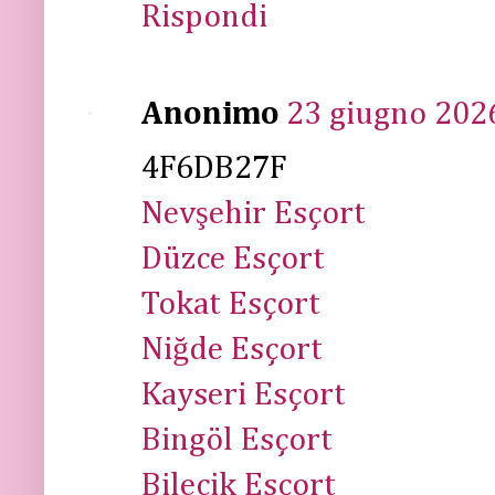
Rispondi
Anonimo
23 giugno 2026
4F6DB27F
Nevşehir Esçort
Düzce Esçort
Tokat Esçort
Niğde Esçort
Kayseri Esçort
Bingöl Esçort
Bilecik Esçort