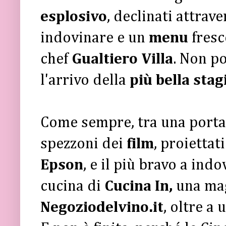
esplosivo
, declinati attrav
indovinare e un
menu
fresc
chef
Gualtiero Villa
. Non p
l'arrivo della
più bella stag
Come sempre, tra una portat
spezzoni dei
film
, proiettat
Epson
, e il più bravo a indo
cucina di
Cucina In,
una mag
Negoziodelvino.it
, oltre a