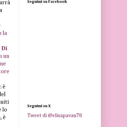
Seguimi su Facebook
arrà
a
e
 la
i
 Di
n un
ome
tore
: è
del
initi
Seguimi su X
 lo
Tweet di @elisapavan78
, è