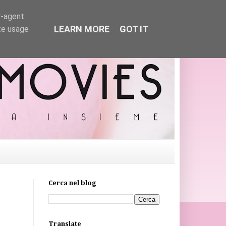
r-agent
LEARN MORE
GOT IT
te usage
Cerca nel blog
Translate