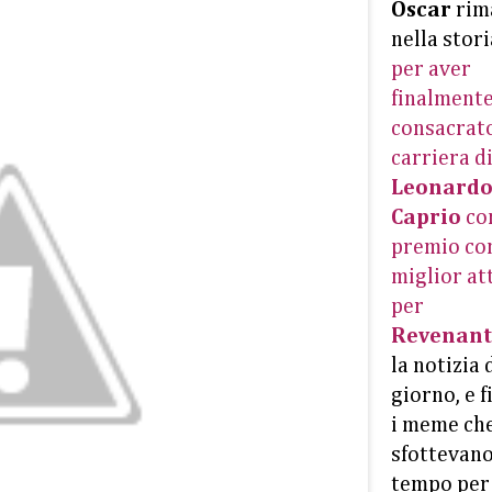
Oscar
rim
nella stori
per aver
finalment
consacrato
carriera d
Leonardo
Caprio
co
premio c
miglior at
per
Revenant
la notizia 
giorno, e f
i meme che
sfottevano
tempo per