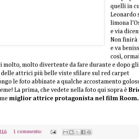
quelli in c
Leonardo 
limona l'O
e via dicen
Non finirà
e va benis
così, orma
di molto, molto divertente da fare durante e dopo gli
elle attrici più belle viste sfilare sul red carpet
ongo le foto abbinate a qualche accostamento golos
eme! La prima, che vedete nella foto qui sopra è
Bri
come
miglior attrice protagonista nel film Room.
016
1 commento: