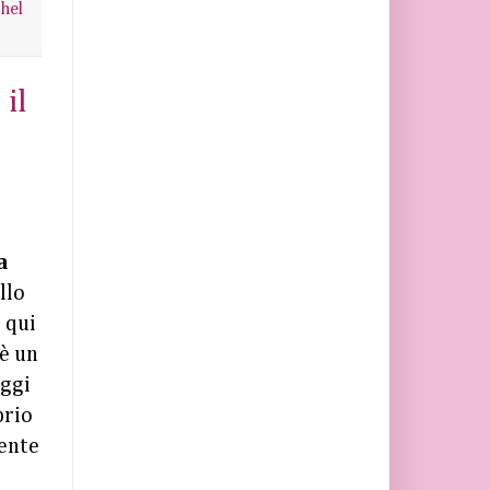
hel
il
a
llo
 qui
è un
ggi
prio
ente