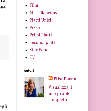
tra
Film
ove
Miscellaneous
Piatti Unici
Pizza
Primi Piatti
Secondi piatti
i
,
Star Food
TV
Autori
ElisaPavan
Visualizza il
mio profilo
completo
egli