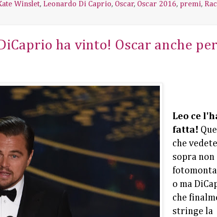
Kate Winslet
,
Leonardo Di Caprio
,
Oscar
,
Oscar 2016
,
premi
,
Rac
iCaprio ha vinto! Oscar anche per 
Leo ce l'h
fatta!
Que
che vedete
sopra non 
fotomonta
o ma DiCa
che finalm
stringe la