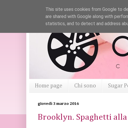
This site uses cookies from Google to del
are shared with Google along with perfor
statistics, and to detect and address ab
Home page
Chi sono
Sugar P
giovedì 3 marzo 2016
Brooklyn. Spaghetti alla