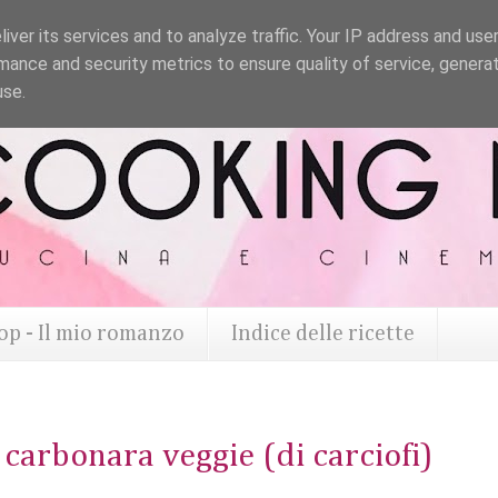
iver its services and to analyze traffic. Your IP address and use
mance and security metrics to ensure quality of service, genera
use.
op - Il mio romanzo
Indice delle ricette
 carbonara veggie (di carciofi)