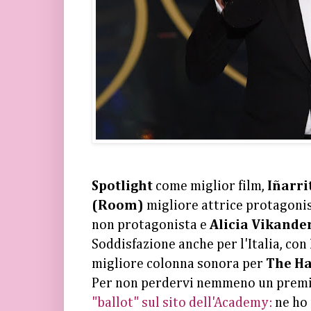
Spotlight
come miglior film,
Iñarri
(Room)
migliore attrice protagoni
non protagonista e
Alicia Vikande
Soddisfazione anche per l'Italia, con
migliore colonna sonora per
The Hat
Per non perdervi nemmeno un premi
"ballot" sul sito dell'Academy:
ne ho 