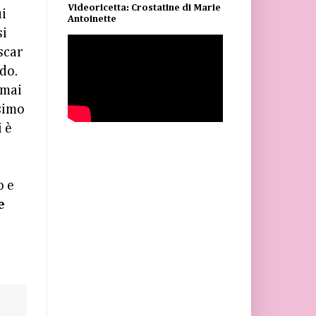
Videoricetta: Crostatine di Marie
ui
Antoinette
si
scar
do.
 mai
simo
i è
o e
e