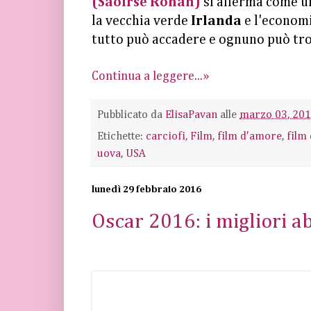
(Saoirse Ronan)
si afferma come un
la vecchia verde
Irlanda
e l'economi
tutto può accadere e ognuno può tro
Continua a leggere...»
Pubblicato da
ElisaPavan
alle
marzo 03, 20
Etichette:
carciofi
,
Film
,
film d'amore
,
film
uova
,
USA
lunedì 29 febbraio 2016
Oscar 2016: i migliori a