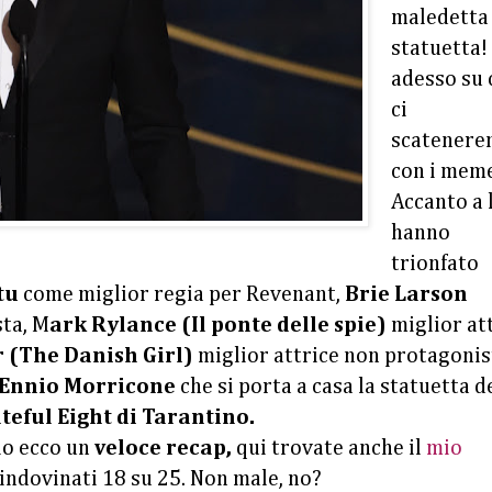
maledetta
statuetta!
adesso su 
ci
scatener
con i mem
Accanto a 
hanno
trionfato
tu
come miglior regia per Revenant,
Brie Larson
sta, M
ark Rylance (Il ponte delle spie)
miglior at
r (The Danish Girl)
miglior attrice non protagonis
Ennio Morricone
che si porta a casa la statuetta d
eful Eight di Tarantino.
o ecco un
veloce recap,
qui trovate anche il
mio
indovinati 18 su 25. Non male, no?