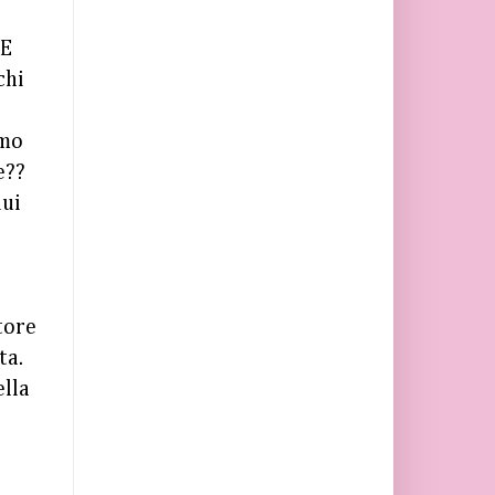
 E
chi
emo
e??
lui
tore
ta.
ella