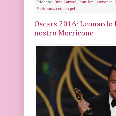
Etichette:
Brie Larson
,
Jennifer Lawrence
,
McAdams
,
red carpet
Oscars 2016: Leonardo D
nostro Morricone