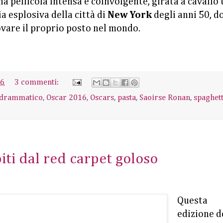
a pellicola intensa e coinvolgente, girata a cavallo 
a esplosiva della città di
New York
degli anni 50, d
vare il proprio posto nel mondo.
16
3 commenti:
 drammatico
,
Oscar 2016
,
Oscars
,
pasta
,
Saoirse Ronan
,
spaghett
biti dal red carpet goloso
Questa
edizione d