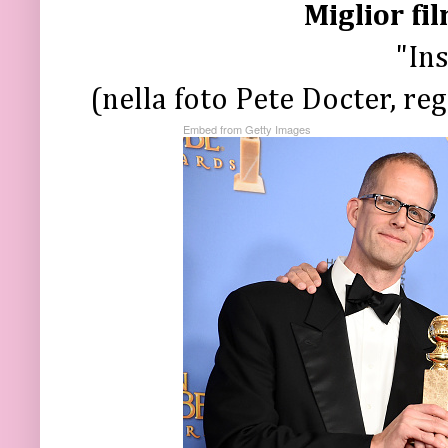
Miglior fi
"In
(nella foto Pete Docter, re
Embed from Getty Images