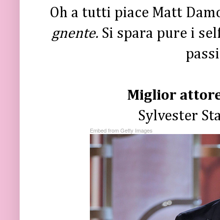
Oh a tutti piace Matt Damo
gnente.
Si spara pure i sel
passi
Miglior attor
Sylvester St
Embed from Getty Images