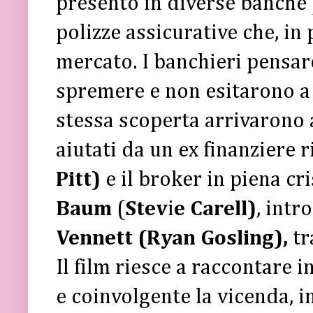
presentò in diverse banche 
polizze assicurative che, in
mercato. I banchieri pensar
spremere e non esitarono a 
stessa scoperta arrivarono 
aiutati da un ex finanziere r
Pitt)
e il broker in piena cr
Baum
(
Stev
i
e Carell)
, intr
Vennett (Ryan Gosling),
tr
Il film riesce a raccontare i
e coinvolgente la vicenda, i