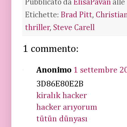
Pubblicato da
ElisaPavan
alle
Etichette:
Brad Pitt
,
Christia
thriller
,
Steve Carell
1 commento:
Anonimo
1 settembre 20
3D86E80E2B
kiralık hacker
hacker arıyorum
tütün dünyası