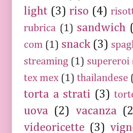
light
(3)
riso
(4)
risot
sandwich
rubrica
(1)
snack
(3)
com
(1)
spag
streaming
(1)
supereroi
tex mex
(1)
thailandese
torta a strati
(3)
tort
uova
(2)
vacanza
(
videoricette
(3)
vign