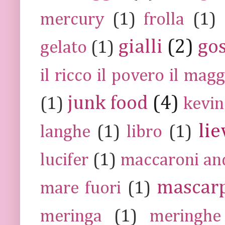
mercury
(1)
frolla
(1)
gialli
(2)
go
gelato
(1)
il ricco il povero il ma
junk food
(4)
(1)
kevin
lie
langhe
(1)
libro
(1)
lucifer
(1)
maccaroni an
mascar
mare fuori
(1)
meringa
(1)
meringhe