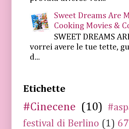
Sweet Dreams Are Mad
Cooking Movies & C
SWEET DREAMS ARE 
vorrei avere le tue tette, g
d...
Etichette
#Cinecene
(10)
#asp
festival di Berlino
(1)
67