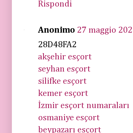
Rispondi
Anonimo
27 maggio 2026
28D48FA2
akşehir esçort
seyhan esçort
silifke esçort
kemer esçort
İzmir esçort numaraları
osmaniye esçort
beypazarı esçort