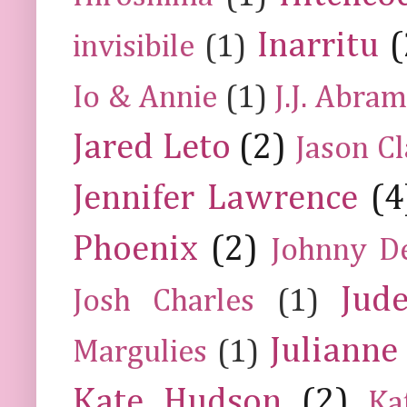
Inarritu
(
invisibile
(1)
Io & Annie
(1)
J.J. Abra
Jared Leto
(2)
Jason C
Jennifer Lawrence
(4
Phoenix
(2)
Johnny D
Jud
Josh Charles
(1)
Julianne
Margulies
(1)
Kate Hudson
(2)
Ka