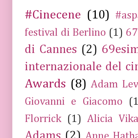
#Cinecene
(10)
#asp
festival di Berlino
(1)
67
di Cannes
(2)
69esim
internazionale del c
Awards
(8)
Adam Lev
Giovanni e Giacomo
(
Florrick
(1)
Alicia Vik
Adams
(2)
Anne Hath