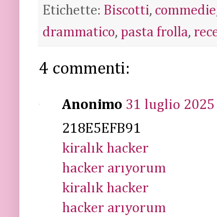
Etichette:
Biscotti
,
commedie
drammatico
,
pasta frolla
,
rec
4 commenti:
Anonimo
31 luglio 2025 
218E5EFB91
kiralık hacker
hacker arıyorum
kiralık hacker
hacker arıyorum