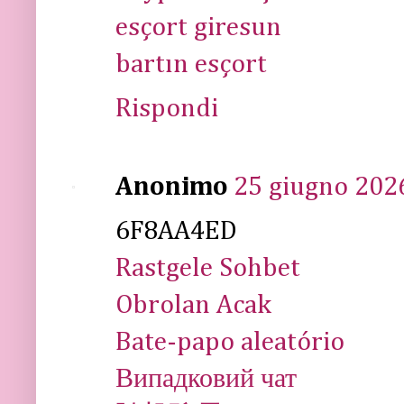
esçort giresun
bartın esçort
Rispondi
Anonimo
25 giugno 2026
6F8AA4ED
Rastgele Sohbet
Obrolan Acak
Bate-papo aleatório
Випадковий чат