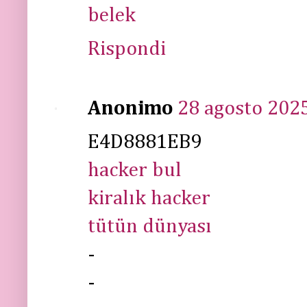
belek
Rispondi
Anonimo
28 agosto 2025
E4D8881EB9
hacker bul
kiralık hacker
tütün dünyası
-
-