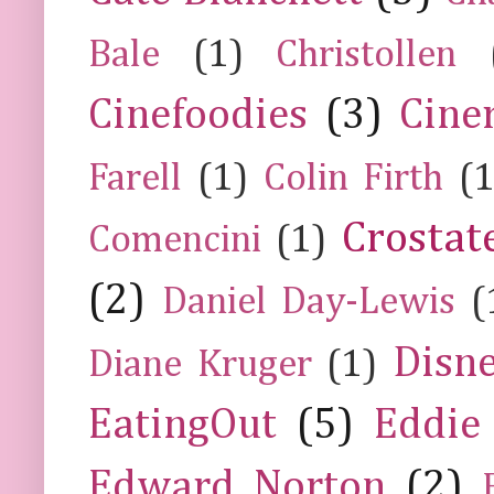
Bale
(1)
Christollen
Cinefoodies
(3)
Cine
Farell
(1)
Colin Firth
(1
Crostat
Comencini
(1)
(2)
Daniel Day-Lewis
(
Disn
Diane Kruger
(1)
EatingOut
(5)
Eddie
Edward Norton
(2)