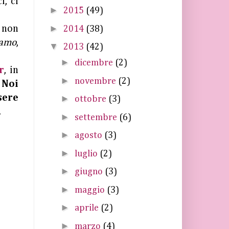
i, ci
►
2015
(49)
►
e non
2014
(38)
iamo
,
▼
2013
(42)
►
dicembre
(2)
r
, in
►
novembre
(2)
o
Noi
sere
►
ottobre
(3)
.
►
settembre
(6)
►
agosto
(3)
►
luglio
(2)
►
giugno
(3)
►
maggio
(3)
►
aprile
(2)
►
marzo
(4)