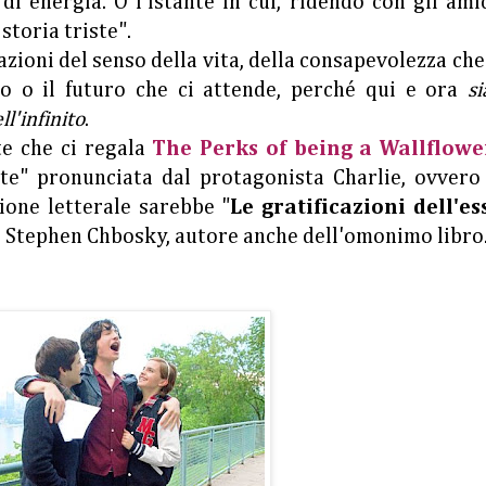
 di energia. O l'istante in cui, ridendo con gli amic
toria triste".
azioni del senso della vita, della consapevolezza ch
to o il futuro che ci attende, perché qui e ora
s
ll'infinito
.
te che ci regala
The Perks of being a Wallflowe
orte" pronunciata dal protagonista Charlie, ovver
zione letterale sarebbe "
Le gratificazioni dell'es
di Stephen Chbosky, autore anche dell'omonimo libro