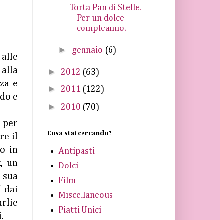
Torta Pan di Stelle.
Per un dolce
compleanno.
►
gennaio
(6)
alle
alla
►
2012
(63)
nza e
►
2011
(122)
ndo e
►
2010
(70)
 per
Cosa stai cercando?
re il
o in
Antipasti
k
, un
Dolci
 sua
Film
" dai
Miscellaneous
arlie
Piatti Unici
.