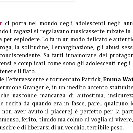
r
ci porta nel mondo degli adolescenti negli ann
ando i ragazzi si regalavano musicassette mixate in
a per esplodere. Lo fa in un modo delicato e autenti
ga, la solitudine, l'emarginazione, gli abusi sess
condiscendente. Sa farti innamorare dei protagoni
ntensi e complicati come sono gli adolescenti negli
tenere il fiato.
dell'effervescente e tormentato Patrick,
Emma Wat
Hermione Granger e, in un inedito accento statunit
o che nasconde mancanza di autostima, insicurez
 recita da quando era in fasce, pare.. qualcuno l
 non aver avuto il piacere) è perfetto per la part
mmenso, ferito, timido ma colmo di voglia di vivere
scire e di liberarsi di un vecchio, terribile peso.