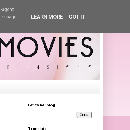
r-agent
LEARN MORE
GOT IT
te usage
Cerca nel blog
Translate