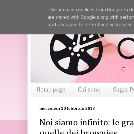
This site uses cookies from Google to del
are shared with Google along with perfor
statistics, and to detect and address ab
Home page
Chi sono
Sugar P
mercoledì 20 febbraio 2013
Noi siamo infinito: le gr
quelle dei brownies