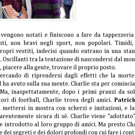
 vengono notati e finiscono a fare da tappezzeria 
ti, non bravi negli sport, non popolari. Timidi, 
 propri vestiti, indecisi quando entrano in una sta
é. Oscillanti tra la tentazione di nascondersi dal mo
i, piacere alla gente, trovare il proprio posto.
cercando di riprendersi dagli effetti che la morte
 ha avuto sulla sua mente. Charlie sta per comincia
 Ma, inaspettatamente, dopo i primi pranzi da sol
atori di football, Charlie trova degli amici.
Patric
 mettersi in mostra con scherzi e imitazioni, e la
pparentemente sicura di sè. Charlie viene "adottato
, e introdotto al loro gruppo di amici. Ma presto Ch
 dei segreti e dei dolori profondi con cui fare i conti