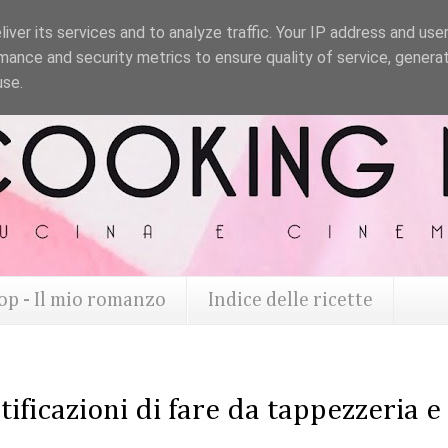
iver its services and to analyze traffic. Your IP address and use
mance and security metrics to ensure quality of service, genera
use.
op - Il mio romanzo
Indice delle ricette
atificazioni di fare da tappezzeria e