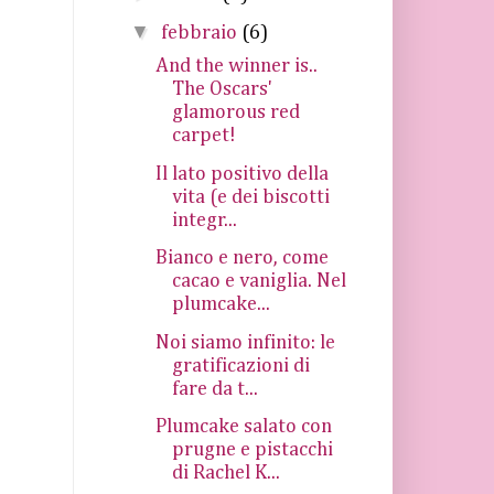
▼
febbraio
(6)
And the winner is..
The Oscars'
glamorous red
carpet!
Il lato positivo della
vita (e dei biscotti
integr...
Bianco e nero, come
cacao e vaniglia. Nel
plumcake...
Noi siamo infinito: le
gratificazioni di
fare da t...
Plumcake salato con
prugne e pistacchi
di Rachel K...