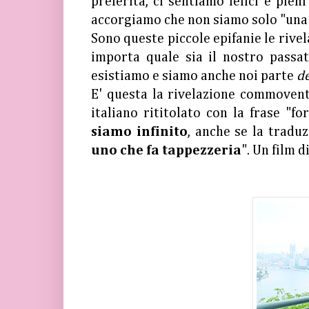
preferita, ci sentiamo felici e pieni
accorgiamo che non siamo solo "una s
Sono queste piccole epifanie le rivel
importa quale sia il nostro passa
esistiamo e siamo anche noi parte
de
E' questa la rivelazione commoven
italiano rititolato con la frase "f
siamo infinito
, anche se la tradu
uno che fa tappezzeria
". Un film 