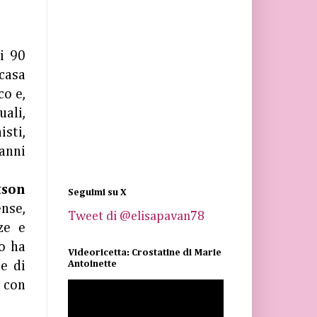
i 90
 casa
co e,
uali,
sti,
 anni
son
Seguimi su X
ense,
Tweet di @elisapavan78
ze e
o ha
Videoricetta: Crostatine di Marie
Antoinette
e di
, con