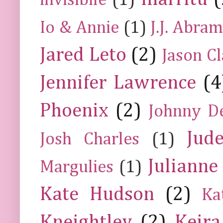
invisibile
(1)
Io & Annie
(1)
J.J. Abra
Jared Leto
(2)
Jason C
Jennifer Lawrence
(4
Phoenix
(2)
Johnny D
Jud
Josh Charles
(1)
Julianne
Margulies
(1)
Kate Hudson
(2)
Ka
Kneightley
(2)
Keira