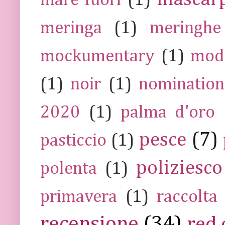
mare fuori
(1)
meringa
(1)
meringhe
mockumentary
(1)
mod
(1)
noir
(1)
nomination
2020
(1)
palma d'oro
pesce
(7)
pasticcio
(1)
poliziesco
polenta
(1)
primavera
(1)
raccolta
recensione
(34)
red 