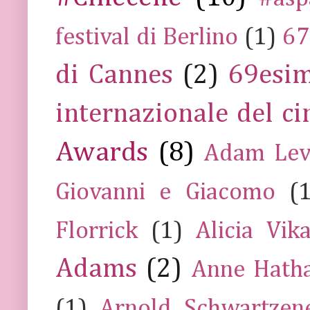
festival di Berlino
(1)
67
di Cannes
(2)
69esim
internazionale del c
Awards
(8)
Adam Lev
Giovanni e Giacomo
(
Florrick
(1)
Alicia Vik
Adams
(2)
Anne Hath
(1)
Arnold Schwartzen