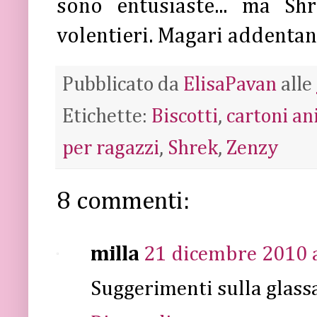
sono entusiaste... ma Sh
volentieri. Magari addenta
Pubblicato da
ElisaPavan
alle
Etichette:
Biscotti
,
cartoni an
per ragazzi
,
Shrek
,
Zenzy
8 commenti:
milla
21 dicembre 2010 a
Suggerimenti sulla glassa