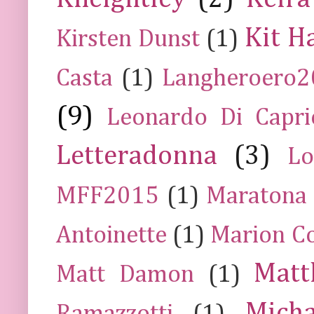
Kit H
Kirsten Dunst
(1)
Casta
(1)
Langheroero
(9)
Leonardo Di Capr
Letteradonna
(3)
Lo
MFF2015
(1)
Maratona
Antoinette
(1)
Marion Co
Mat
Matt Damon
(1)
Mich