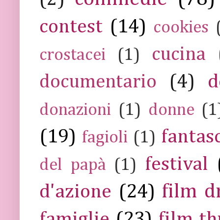
contest
(14)
cookies
cucina
crostacei
(1)
documentario
(4)
d
donazioni
(1)
donne
(1
(19)
fantas
fagioli
(1)
festival
del papà
(1)
film 
d'azione
(24)
famiglie
(23)
film th