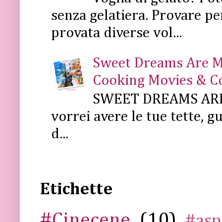
senza gelatiera. Provare pe
provata diverse vol...
Sweet Dreams Are Mad
Cooking Movies & C
SWEET DREAMS ARE 
vorrei avere le tue tette, g
d...
Etichette
#Cinecene
(10)
#asp