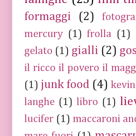
formaggi
(2)
fotogra
mercury
(1)
frolla
(1)
gialli
(2)
go
gelato
(1)
il ricco il povero il ma
junk food
(4)
(1)
kevin
lie
langhe
(1)
libro
(1)
lucifer
(1)
maccaroni an
mascar