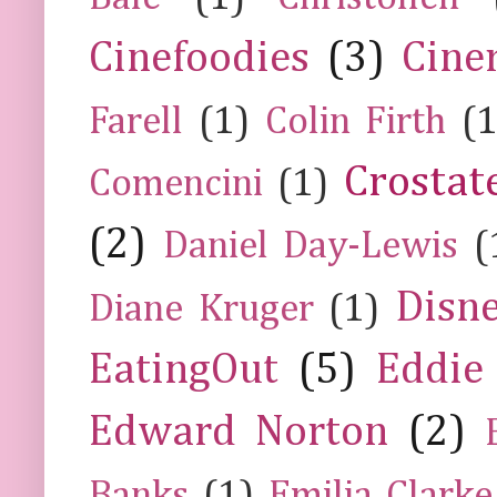
Cinefoodies
(3)
Cine
Farell
(1)
Colin Firth
(1
Crostat
Comencini
(1)
(2)
Daniel Day-Lewis
(
Disn
Diane Kruger
(1)
EatingOut
(5)
Eddie
Edward Norton
(2)
Banks
(1)
Emilia Clarke