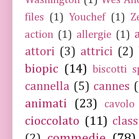
Washington
(1)
Wes An
files
(1)
Youchef
(1)
Z
action
(1)
allergie
(1)
attori
(3)
attrici
(2)
biopic
(14)
biscotti s
cannella
(5)
cannes
(
animati
(23)
cavolo
cioccolato
(11)
class
commedie
(78)
(2)