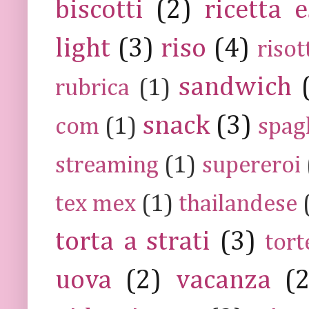
biscotti
(2)
ricetta e
light
(3)
riso
(4)
risot
sandwich
rubrica
(1)
snack
(3)
com
(1)
spag
streaming
(1)
supereroi
tex mex
(1)
thailandese
torta a strati
(3)
tort
uova
(2)
vacanza
(