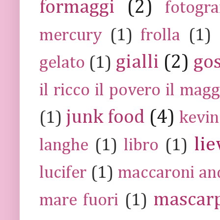
formaggi
(2)
fotogra
mercury
(1)
frolla
(1)
gialli
(2)
go
gelato
(1)
il ricco il povero il ma
junk food
(4)
(1)
kevin
lie
langhe
(1)
libro
(1)
lucifer
(1)
maccaroni an
mascar
mare fuori
(1)