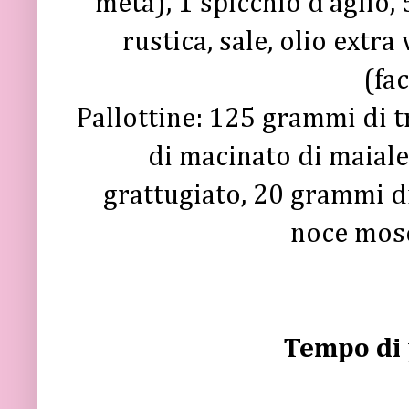
metà), 1 spicchio d’aglio
rustica, sale, olio extr
(fa
Pallottine: 125 grammi di t
di macinato di maial
grattugiato, 20 grammi di
noce mosc
Tempo di