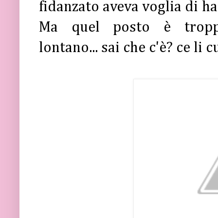
fidanzato aveva voglia di 
Ma q
uel posto è tropp
lontano...
sai che c'è? ce li c