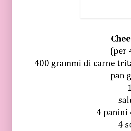
Chee
(per 
400 grammi di carne trita
pan g
sal
4 panini
4 s