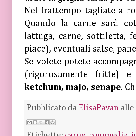
Nel frattempo tagliate a ro
Quando la carne sarà cot
lattuga, carne, sottiletta, 
piace), eventuali salse, pane
Se volete potete accompa
(rigorosamente fritte) e
ketchum, majo, senape
. C
Pubblicato da
ElisaPavan
alle
Etichette:
carne
,
commedie
,
j