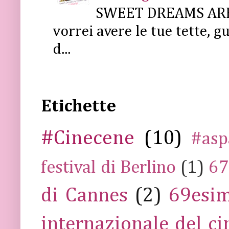
SWEET DREAMS ARE 
vorrei avere le tue tette, g
d...
Etichette
#Cinecene
(10)
#asp
festival di Berlino
(1)
67
di Cannes
(2)
69esim
internazionale del c