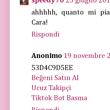
speedy70
25 giugno 201
ahhhhh, quanto mi piacc
Cara!
Rispondi
Anonimo
19 novembre 2
53D4C9D5EE
Beğeni Satın Al
Ucuz Takipçi
Tiktok Bot Basma