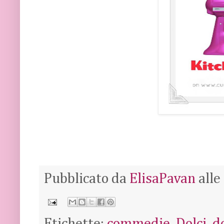
Pubblicato da
ElisaPavan
alle
Etichette:
commedie
,
Dolci
,
do