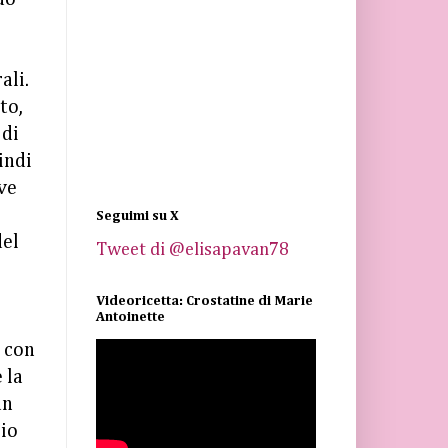
o
ali.
to,
 di
indi
ve
Seguimi su X
del
Tweet di @elisapavan78
Videoricetta: Crostatine di Marie
Antoinette
o con
 la
un
gio