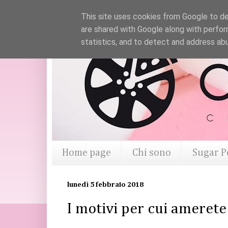
This site uses cookies from Google to del
are shared with Google along with perfor
statistics, and to detect and address ab
Home page
Chi sono
Sugar P
lunedì 5 febbraio 2018
I motivi per cui ameret