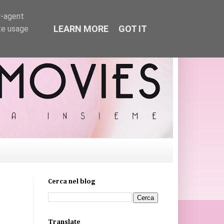
r-agent
LEARN MORE
GOT IT
te usage
Cerca nel blog
Translate