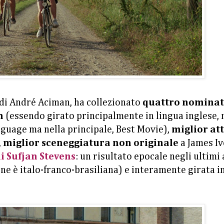
 di André Aciman, ha collezionato
quattro nominat
m
(essendo girato principalmente in lingua inglese,
nguage ma nella principale, Best Movie),
miglior at
,
miglior sceneggiatura non originale
a James Iv
di Sufjan Stevens
: un risultato epocale negli ultimi
one è italo-franco-brasiliana) e interamente girata i