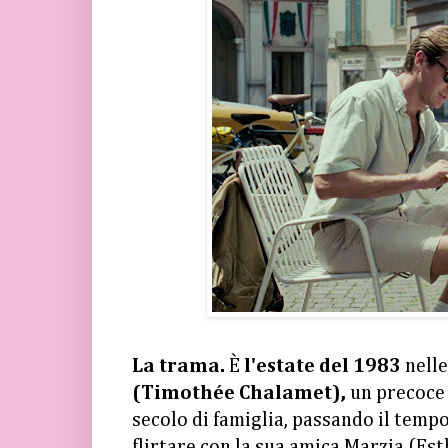
La trama.
È
l'estate del 1983
nell
(Timothée Chalamet),
un precoce d
secolo di famiglia, passando il tempo
flirtare con la sua amica Marzia (Es