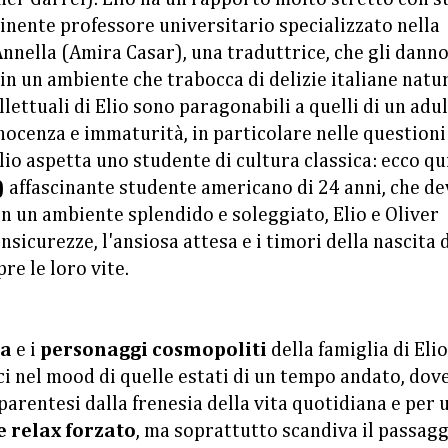
minente professore universitario specializzato nella
nnella (Amira Casar), una traduttrice, che gli dann
n un ambiente che trabocca di delizie italiane natur
llettuali di Elio sono paragonabili a quelli di un adul
nocenza e immaturità, in particolare nelle questioni
lio aspetta uno studente di cultura classica: ecco qu
)
affascinante studente americano di 24 anni, che de
In un ambiente splendido e soleggiato, Elio e Oliver
nsicurezze, l'ansiosa attesa e i timori della nascita 
re le loro vite.
na
e i
personaggi cosmopoliti
della famiglia di Eli
 nel mood di quelle estati di un tempo andato, dove
parentesi dalla frenesia della vita quotidiana e per 
e relax forzato
, ma soprattutto scandiva il passag