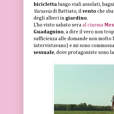
bicicletta
lungo viali assolati, bagn
Varsavia
di Battiato, il
vento
che sba
degli alberi in
giardino
.
L'ho visto sabato sera
al cinema
Mex
Guadagnino
, a dire il vero non tr
sufficienza alle domande non molto be
intervistavano) e mi sono commossa
sessuale
, dove protagoniste sono l