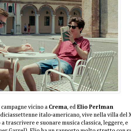
e campagne vicino a
Crema
, ed
Elio Perlman
iciassettenne italo-americano, vive nella villa del 
 a trascrivere e suonare musica classica, leggere, e
ther Garrel). Elio ha un rapporto molto stretto con s