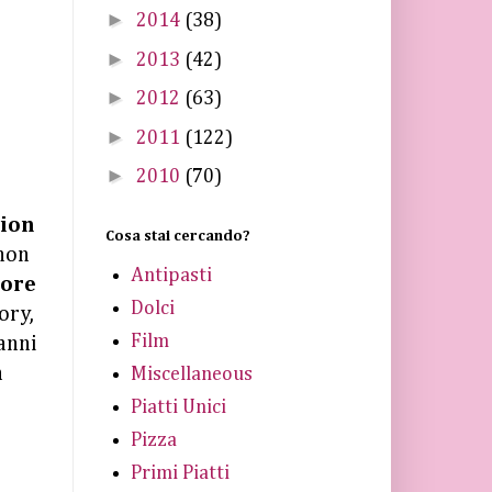
►
2014
(38)
►
2013
(42)
►
2012
(63)
►
2011
(122)
►
2010
(70)
ion
Cosa stai cercando?
 non
Antipasti
tore
Dolci
ory,
Film
 anni
n
Miscellaneous
Piatti Unici
Pizza
Primi Piatti