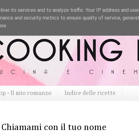
iver its services and to analyze traffic. Your IP address and use
mance and security metrics to ensure quality of service, genera
use.
op - Il mio romanzo
Indice delle ricette
e Chiamami con il tuo nome