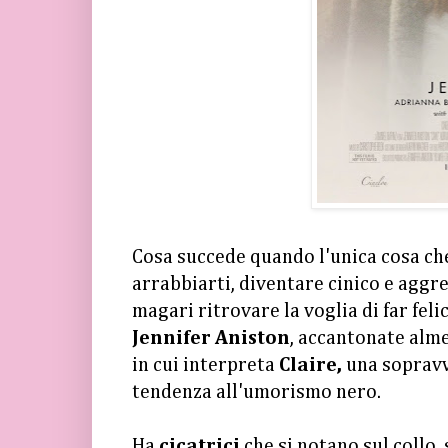
Cosa succede quando l'unica cosa che 
arrabbiarti, diventare cinico e aggr
magari ritrovare la voglia di far fel
Jennifer Aniston
, accantonate alme
in cui interpreta
Claire,
una sopravv
tendenza all'umorismo nero.
Ha
cicatrici
che si notano sul collo,