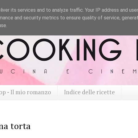
iver its services and to analyze traffic. Your IP address and use
mance and security metrics to ensure quality of service, genera
use.
op - Il mio romanzo
Indice delle ricette
na torta