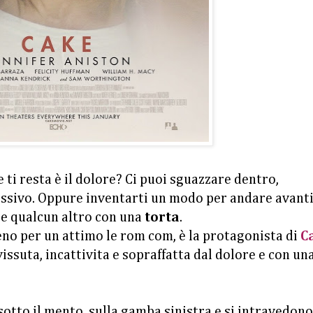
ti resta è il dolore? Ci puoi sguazzare dentro,
essivo. Oppure inventarti un modo per andare avanti
ice qualcun altro con una
torta
.
no per un attimo le rom com, è la protagonista di
C
issuta, incattivita e sopraffatta dal dolore e con un
 sotto il mento, sulla gamba sinistra e si intravedono