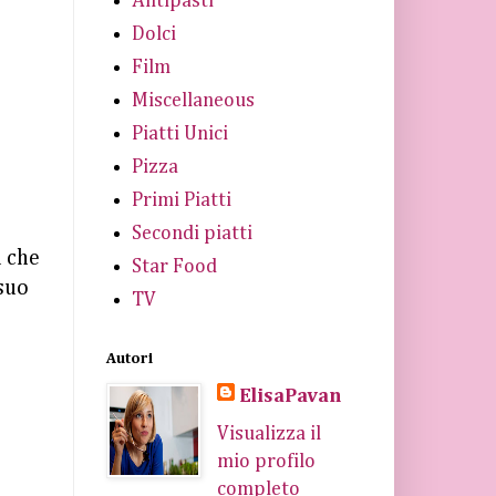
Antipasti
Dolci
Film
Miscellaneous
Piatti Unici
Pizza
Primi Piatti
Secondi piatti
a che
Star Food
 suo
TV
Autori
ElisaPavan
Visualizza il
mio profilo
completo