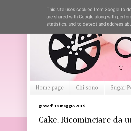
This site uses cookies from Google to del
are shared with Google along with perfor
statistics, and to detect and address ab
Home page
Chi sono
Sugar P
giovedì 14 maggio 2015
Cake. Ricominciare da u