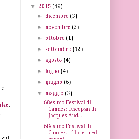
▼
2015
(49)
►
dicembre
(3)
►
novembre
(2)
►
ottobre
(1)
►
settembre
(12)
►
agosto
(4)
►
luglio
(4)
►
giugno
(6)
 e
▼
maggio
(3)
68esimo Festival di
ake
,
Cannes: Dheepan di
a
Jacques Aud...
68esimo Festival di
Cannes: i film e i red
 sul