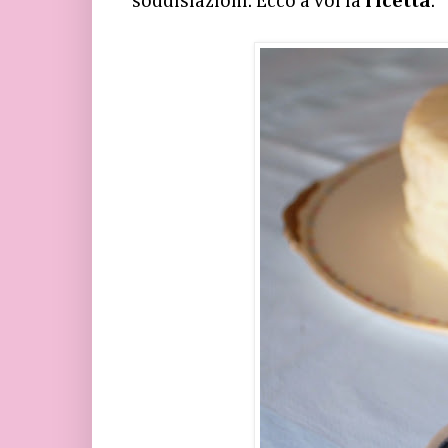
soddisfazioni. Ecco a voi la
ricetta
.