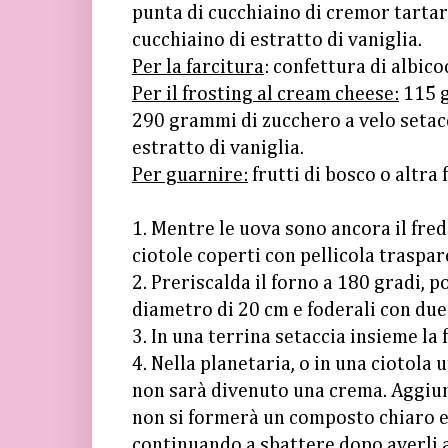
punta di cucchiaino di cremor tartar
cucchiaino di estratto di vaniglia.
Per la farcitura
: confettura di albico
Per il frosting al cream cheese:
115 g
290 grammi di zucchero a velo setacc
estratto di vaniglia.
Per guarnire:
frutti di bosco o altra 
1. Mentre le uova sono ancora il fred
ciotole coperti con pellicola traspar
2. Preriscalda il forno a 180 gradi, 
diametro di 20 cm e foderali con due 
3. In una terrina setaccia insieme la fa
4. Nella planetaria, o in una ciotola 
non sarà divenuto una crema. Aggiun
non si formerà un composto chiaro e 
continuando a sbattere dopo averli 