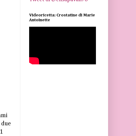
Videoricetta: Crostatine di Marie
Antoinette
mmi
n due
 1