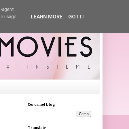
r-agent
LEARN MORE
GOT IT
te usage
Cerca nel blog
Translate