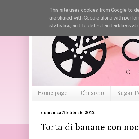
This site uses cookies from Google to del
are shared with Google along with perfor
statistics, and to detect and address ab
Home page
Chi sono
Sugar P
domenica 5 febbraio 2012
Torta di banane con noci