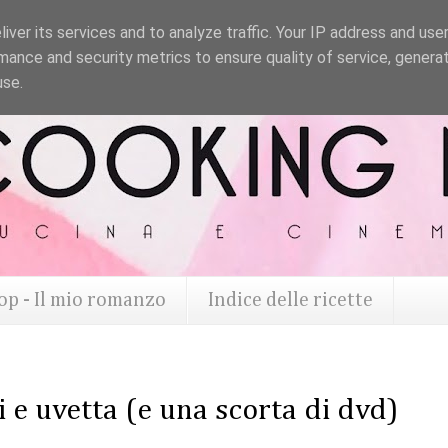
iver its services and to analyze traffic. Your IP address and use
mance and security metrics to ensure quality of service, genera
use.
op - Il mio romanzo
Indice delle ricette
 e uvetta (e una scorta di dvd)