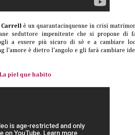
 Carrell
è un quarantacinquenne in crisi matrimon
vane seduttore impenitente che si propone di fa
ogli a essere più sicuro di sè e a cambiare lo
 l'amore è dietro l'angolo e gli farà cambiare id
La piel que habìto