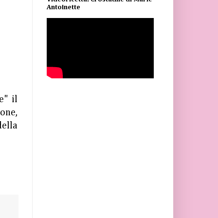
Antoinette
e" il
ione,
della