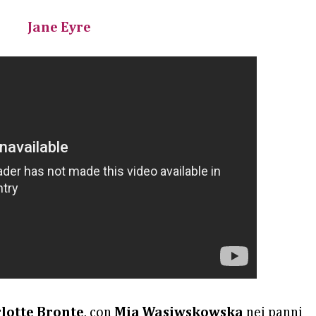
Jane Eyre
lotte Bronte
, con
Mia Wasiwskowska
nei panni