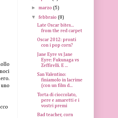
►
marzo
(5)
▼
febbraio
(8)
Late Oscar bites...
from the red carpet
Oscar 2012: pronti
con i pop corn?
Jane Eyre vs Jane
Eyre: Fukunaga vs
mollo
Zeffirelli. E ...
 noci
San Valentino:
ero.
finiamolo in lacrime
 uno
(con un film d...
Torta di cioccolato,
pere e amaretti e i
vostri premi
ecco
Bad teacher, corn