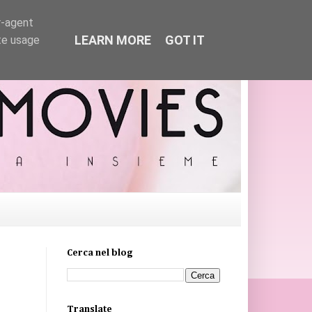
r-agent
LEARN MORE
GOT IT
te usage
Cerca nel blog
Translate