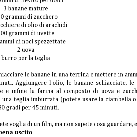
ammi di lievito per dolci
3 banane mature
0 grammi di zucchero
cchiere di olio di arachidi
00 grammi di uvette
ammi di noci spezzettate
2 uova
burro per la teglia
hiacciare le banane in una terrina e mettere in am
uti. Aggiungere l'olio, le banane schiacciate, le
te e infine la farina al composto di uova e zucch
 una teglia imburrata (potete usare la ciambella o
0 gradi per 45 minuti.
te voglia di un film, ma non sapete cosa guardare, 
pena uscito
.