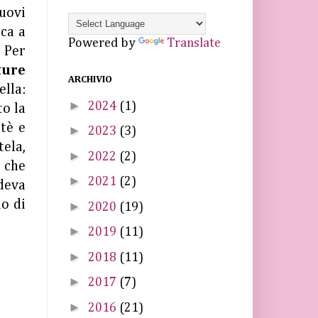
nuovi
oca a
Powered by
Translate
. Per
ure
ARCHIVIO
ella:
►
2024
(1)
to la
 tè e
►
2023
(3)
tela,
►
2022
(2)
o che
►
2021
(2)
ndeva
lo di
►
2020
(19)
►
2019
(11)
►
2018
(11)
►
2017
(7)
►
2016
(21)