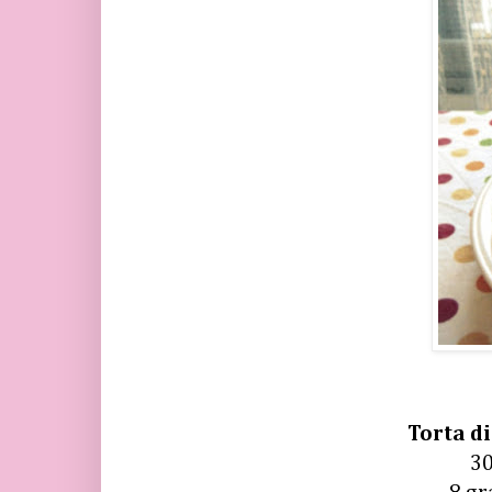
Torta d
30