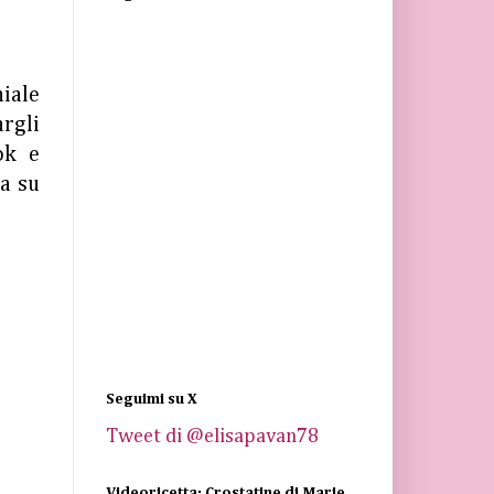
iale
rgli
ok e
ea su
Seguimi su X
Tweet di @elisapavan78
Videoricetta: Crostatine di Marie