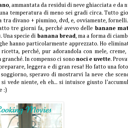
ano
, ammantata da residui di neve ghiacciata e da 
a una temperatura di meno sei gradi circa. Tutto gi
a tra divano + piumino, dvd, e, ovviamente, fornelli
tto tre giorni fa, perché avevo delle
banane mat
. Una specie di
banana bread
, ma a forma di ciamb
leghe hanno particolarmente apprezzato. Ho elimina
a ricetta, perché, pur adorandola con mele, creme,
un granché. In compenso ci sono
noci e uvette
. Prova
preparare, leggera e di gran resa! Ho fatto una fot
o soggiorno, speravo di mostrarvi la neve che sce
i vede niente, eh eh... si intuisce giusto l'accumu
e :)