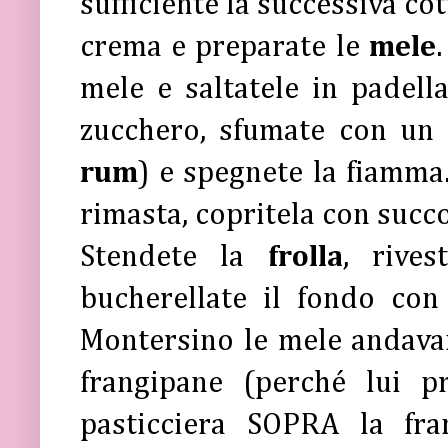
sufficiente la successiva co
crema e preparate le
mele
mele e saltatele in padell
zucchero, sfumate con un
rum
) e spegnete la fiamma. 
rimasta, copritela con succ
Stendete la
frolla
, rives
bucherellate il fondo con 
Montersino le mele andavan
frangipane (perché lui 
pasticciera SOPRA la fra