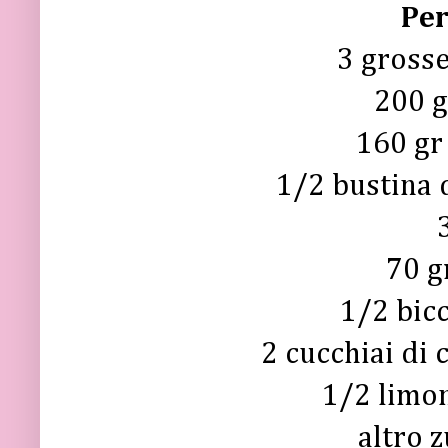
Per
3 gross
200 g
160 gr
1/2 bustina d
70 g
1/2 bicc
2 cucchiai di 
1/2 limon
altro z