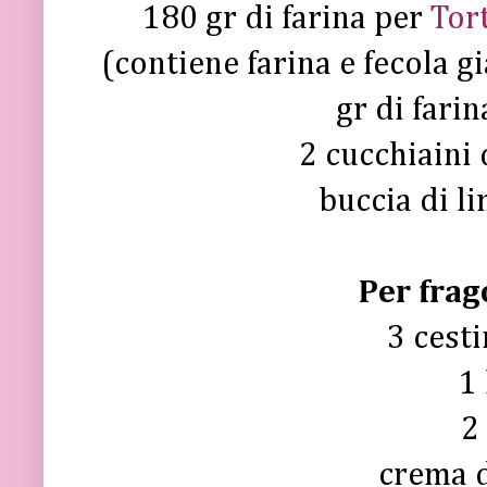
180 gr di farina per
Tor
(contiene farina e fecola g
gr di farin
2 cucchiaini 
buccia di l
Per frag
3 cesti
1
2
crema d