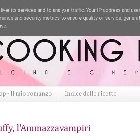
iver its services and to analyze traffic. Your IP address and use
mance and security metrics to ensure quality of service, genera
use.
op - Il mio romanzo
Indice delle ricette
uffy, l'Ammazzavampiri