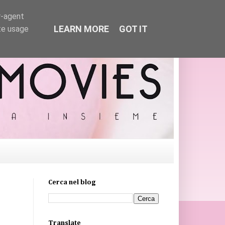
r-agent
LEARN MORE
GOT IT
te usage
Cerca nel blog
Translate