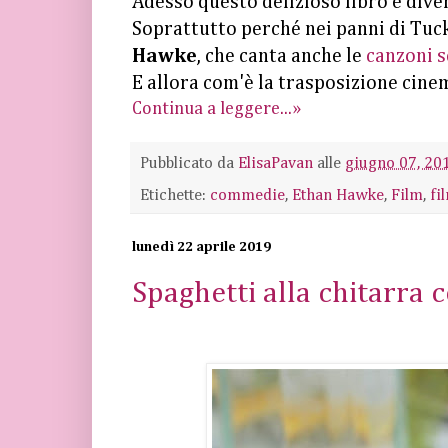
Adesso questo delizioso libro è div
Soprattutto perché nei panni di Tuck
Hawke
, che canta anche le
canzoni sc
E allora com'è la trasposizione cine
Continua a leggere...»
Pubblicato da
ElisaPavan
alle
giugno 07, 20
Etichette:
commedie
,
Ethan Hawke
,
Film
,
fi
lunedì 22 aprile 2019
Spaghetti alla chitarra 