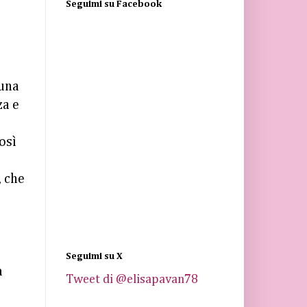
Seguimi su Facebook
 una
za e
osì
, che
i
Seguimi su X
a
Tweet di @elisapavan78