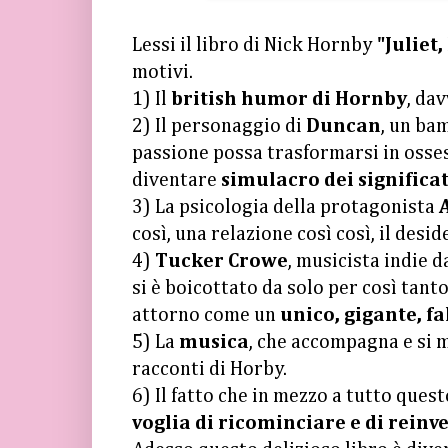
Lessi il libro di Nick Hornby
"Juliet
motivi.
1) Il
british humor di Hornby
, da
2) Il personaggio di
Duncan
, un ba
passione possa trasformarsi in osse
diventare
simulacro dei significat
3) La psicologia della protagonista
così, una relazione così così, il desid
4)
Tucker Crowe
, musicista indie 
si è boicottato da solo per così tant
attorno come un
unico, gigante, f
5) La
musica
, che accompagna e si m
racconti di Horby.
6) Il fatto che in mezzo a tutto quest
voglia di ricominciare e di reinve