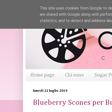
This site uses cookies from Google to del
are shared with Google along with perfor
statistics, and to detect and address ab
Home page
Chi sono
Sugar P
lunedì 22 luglio 2019
Blueberry Scones per B