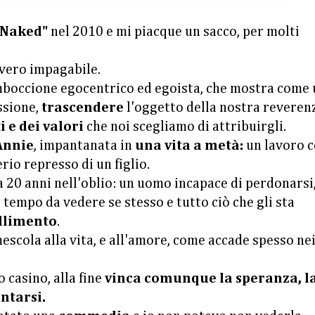
, Naked"
nel 2010 e mi piacque un sacco, per molti
vvero impagabile.
mboccione egocentrico ed egoista, che mostra come
ssione,
trascendere
l'oggetto della nostra reveren
i e dei valori
che noi scegliamo di attribuirgli.
Annie
, impantanata in
una vita a metà:
un lavoro c
erio represso di un figlio.
da 20 anni nell'oblio: un uomo incapace di perdonarsi
o tempo da vedere se stesso e tutto ciò che gli sta
allimento
.
escola alla vita, e all'amore, come accade spesso ne
o casino, alla fine
vinca comunque la speranza, l
ntarsi.