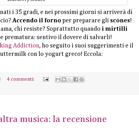
ati i 35 gradi, e nei prossimi giorni si arriverà di
ccio?
Accendo il forno
per preparare gli
scones
!
chiama, chi resiste? Soprattutto quando
i mirtilli
e prematura: sentivo il dovere di salvarli!
aking Addiction
, ho seguito i suoi suggerimenti e il
buttermilk con lo yogurt greco! Eccola:
9
4 commenti:
'altra musica: la recensione