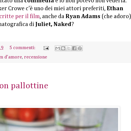
entato una
commedia
e io non potevo non vederla.
er Crowe c'è uno dei miei attori preferiti,
Ethan
ritte per il film
, anche da
Ryan Adams
(che adoro)
matografica di
Juliet, Naked
?
19
5 commenti:
lm d'amore
,
recensione
con pallottine