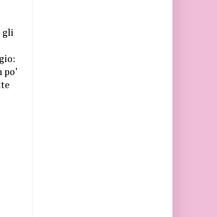
 gli
gio:
n po'
tte