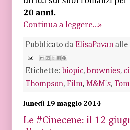
diritti sui suoi romanzi per 
20 anni.
Continua a leggere...»
Pubblicato da
ElisaPavan
alle
Etichette:
biopic
,
brownies
,
c
Thompson
,
Film
,
M&M's
,
Tom
lunedì 19 maggio 2014
Le #Cinecene: il 12 giug