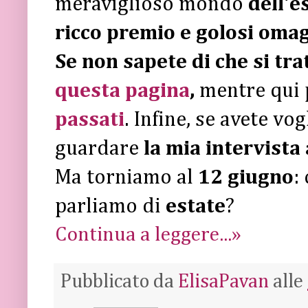
meraviglioso mondo
dell'e
ricco premio e golosi omagg
Se non sapete di che si tra
questa pagina
,
mentre qui 
passati
. Infine, se avete vo
guardare
la mia intervista
Ma torniamo al
12 giugno
:
parliamo di
estate
?
Continua a leggere...»
Pubblicato da
ElisaPavan
alle