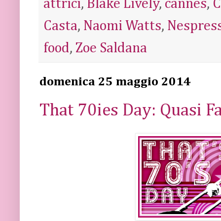
attrici
,
Blake Lively
,
cannes
,
C
Casta
,
Naomi Watts
,
Nespres
food
,
Zoe Saldana
domenica 25 maggio 2014
That 70ies Day: Quasi F