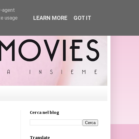
r-agent
LEARN MORE
GOT IT
te usage
Cerca nel blog
Translate