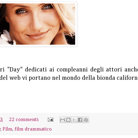
ri "Day" dedicati ai compleanni degli attori anch
i del web vi portano nel mondo della bionda califor
13
22 commenti:
y
,
Film
,
film drammatico