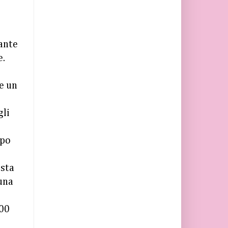
tante
e.
e un
gli
mpo
asta
 una
100