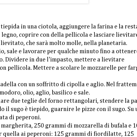
a tiepida in una ciotola, aggiungere la farina e la res
legno, coprire con della pellicola e lasciare lievitar
lievitato, che sarà molto molle, nella planetaria.
o, sale e lavorare per qualche minuto fino a ottener
. Dividere in due l'impasto, mettere a lievitare
n pellicola. Mettere a scolare le mozzarelle per far
della con un soffritto di cipolla e aglio. Nel fratte
doro, olio, aglio, basilico e sale.
liare due teglie del forno rettangolari, stendere la p
il sugo è tiepido, guarnire le pizze con il sugo. Su
ata di peperoni.
la margherita, 250 grammi di mozzarella di bufala e 
r quella ai peperoni: 125 grammi di fiordilatte, 125