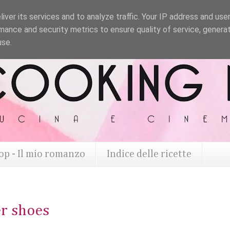
iver its services and to analyze traffic. Your IP address and use
mance and security metrics to ensure quality of service, genera
use.
op - Il mio romanzo
Indice delle ricette
r shoes