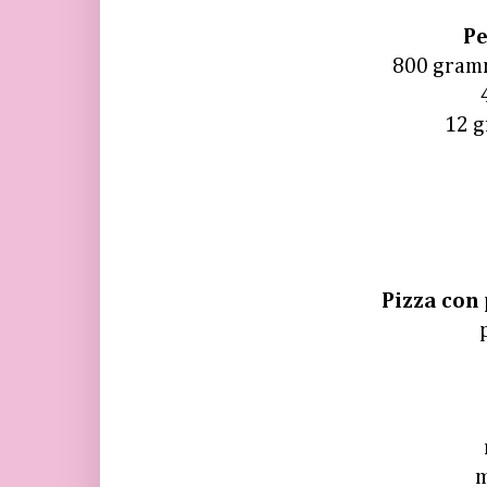
Pe
800 gramm
12 g
Pizza con
m