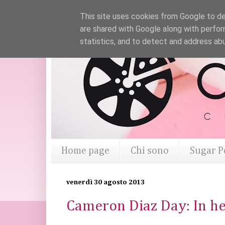
This site uses cookies from Google to del
are shared with Google along with perfor
statistics, and to detect and address ab
Home page
Chi sono
Sugar P
venerdì 30 agosto 2013
Cameron Diaz Day: In he