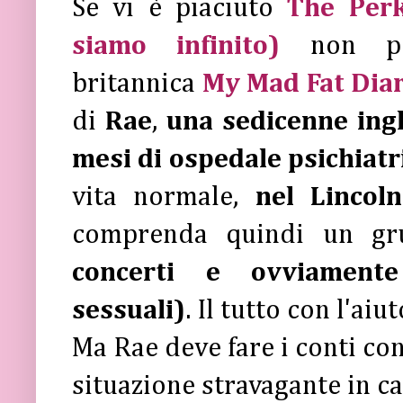
Se vi è piaciuto
The Perk
siamo infinito)
non pot
britannica
My Mad Fat Dia
di
Rae
,
una sedicenne ing
mesi di ospedale psichiatr
vita normale,
nel Lincol
comprenda quindi un g
concerti e ovviament
sessuali)
. Il tutto con l'ai
Ma Rae deve fare i conti co
situazione stravagante in c