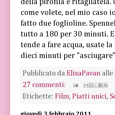
della pirofila e ritagliatela
come volete, nel mio caso io
fatto due foglioline. Spennel
tutto a 180 per 30 minuti. 
tende a fare acqua, usate la
dieci minuti per "asciugare"
Pubblicato da
ElisaPavan
alle
27 commenti:
Etichette:
Film
,
Piatti unici
,
S
giovedì 3 febbraio 2011