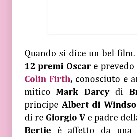
Quando si dice un bel film
12 premi Oscar
e prevedo c
Colin Firth
,
conosciuto e am
mitico
Mark Darcy
di
B
principe
Albert di Windso
di re
Giorgio V
e padre del
Bertie
è
affetto da una