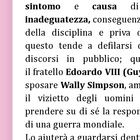
sintomo
e
causa
d
inadeguatezza,
conseguenza
della disciplina e priva 
questo tende a defilarsi
discorsi in pubblico; q
il fratello
Edoardo VIII (Gu
sposare
Wally Simpson
, a
il vizietto degli uomini
prendere su di sé la respons
di una guerra mondiale.
Lo aiuterà a guardarsi dent